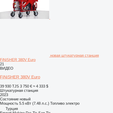
новая штукатурная станция
FiNiSHER 380V Euro
21
ВИДЕО
FiNiSHER 380V Euro
39 930 TJS
3 750 €
≈ 4 333 $
Штукатурная станция
2023
Состояние
новый
Мощность
5.5 кВт (7.48 л.с.)
Топливо
электро
Турция
Empati Makine Dış.Tic.San.Tic