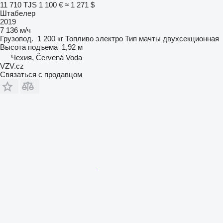
11 710 TJS
1 100 €
≈ 1 271 $
Штабелер
2019
7 136 м/ч
Грузопод.
1 200 кг
Топливо
электро
Тип мачты
двухсекционная
Высота подъема
1,92 м
Чехия, Červená Voda
VZV.cz
Связаться с продавцом