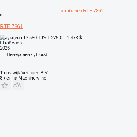
штабелер RTE 7861
9
RTE 7861
13 580 TJS
1 275 €
≈ 1 473 $
Штабелер
2026
Нидерланды, Horst
Troostwijk Veilingen B.V.
8
лет на Machineryline