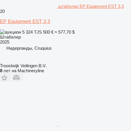
штабелер EP Equipment EST 3,3
20
EP Equipment EST 3,3
5 324 TJS
500 €
≈ 577,70 $
Штабелер
2025
Нидерланды, Cruquius
Troostwijk Veilingen B.V.
8
лет на Machineryline