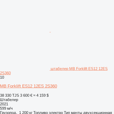
штабелер MB Forklift ES12 12ES
2S360
10
MB Forklift ES12 12ES 2S360
38 330 TJS
3 600 €
≈ 4 159 $
Штабелер
2021
599 м/ч
Грузопод.
1 200 кг
Топливо
электро
Тип мачты
двухсекционная