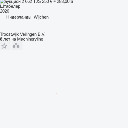
2 662 TJS
250 €
≈ 288,90 $
Штабелер
2026
Нидерланды, Wijchen
Troostwijk Veilingen B.V.
8
лет на Machineryline