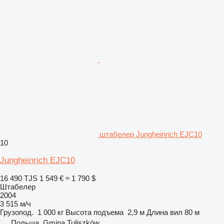
штабелер Jungheinrich EJC10
10
Jungheinrich EJC10
16 490 TJS
1 549 €
≈ 1 790 $
Штабелер
2004
3 515 м/ч
Грузопод.
1 000 кг
Высота подъема
2,9 м
Длина вил
80 м
Польша, Gmina Tuliszków