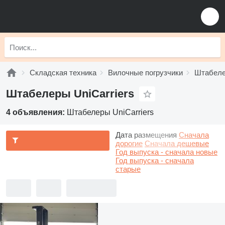
Складская техника
Вилочные погрузчики
Штабел
Штабелеры UniCarriers
4 объявления:
Штабелеры UniCarriers
Дата размещения
Сначала
дорогие
Сначала дешевые
Год выпуска - сначала новые
Год выпуска - сначала
старые