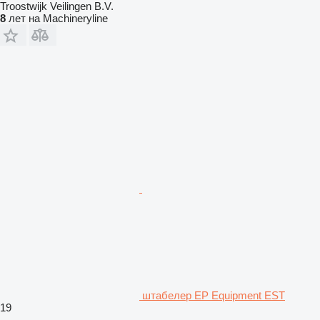
Troostwijk Veilingen B.V.
8
лет на Machineryline
штабелер EP Equipment EST
19