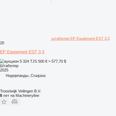
штабелер EP Equipment EST 3,3
20
EP Equipment EST 3,3
5 324 TJS
500 €
≈ 577,70 $
Штабелер
2025
Нидерланды, Cruquius
Troostwijk Veilingen B.V.
8
лет на Machineryline