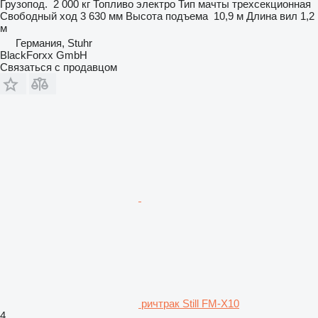
Грузопод.
2 000 кг
Топливо
электро
Тип мачты
трехсекционная
Свободный ход
3 630 мм
Высота подъема
10,9 м
Длина вил
1,2
м
Германия, Stuhr
BlackForxx GmbH
Связаться с продавцом
ричтрак Still FM-X10
4