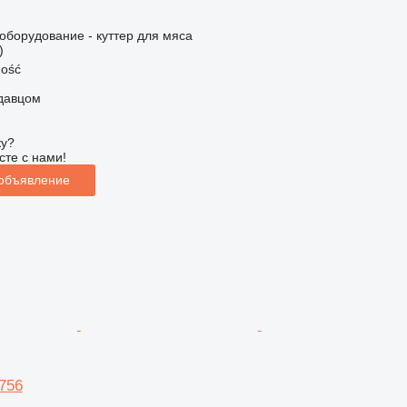
борудование - куттер для мяса
)
ość
одавцом
ку?
сте с нами!
 объявление
756