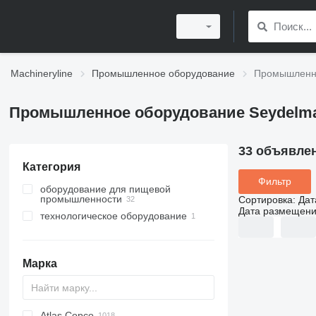
Machineryline
Промышленное оборудование
Промышленно
Промышленное оборудование Seydelm
33 объявле
Категория
Фильтр
оборудование для пищевой
промышленности
Сортировка
:
Дат
Дата размещен
технологическое оборудование
мясоперерабатывающее
оборудование
смесительное оборудование
куттеры для мяса
мясорубки
Марка
фаршемешалки
сепараторы мяса
Atlas Copco
PDS
APD
AB
Ensis
VZ
AG3