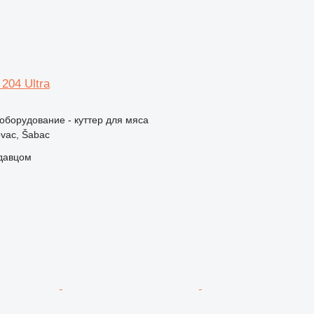
204 Ultra
борудование - куттер для мяса
vac, Šabac
одавцом