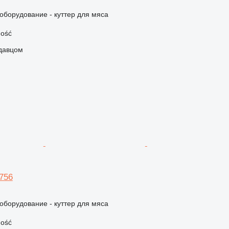
борудование - куттер для мяса
ość
одавцом
756
борудование - куттер для мяса
ość