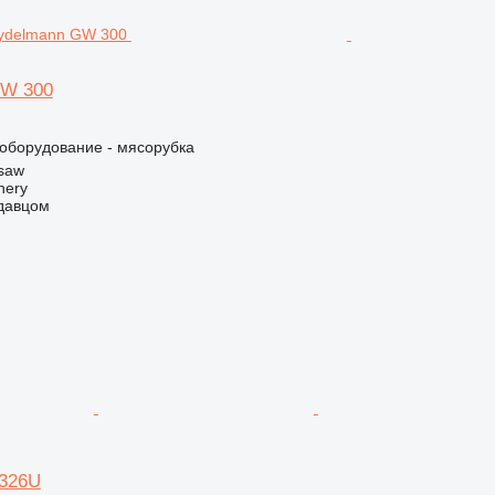
GW 300
борудование - мясорубка
saw
nery
одавцом
K326U