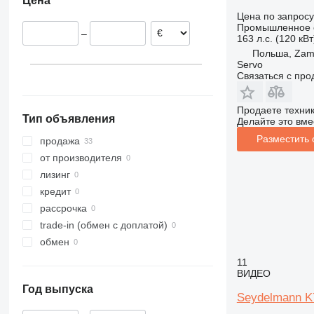
Цена
Сербия
Цена по запросу
Германия
Промышленное о
–
163 л.с. (120 кВт
Польша, Zam
Servo
Связаться с пр
Продаете техни
Тип объявления
Делайте это вме
Разместить
продажа
от производителя
лизинг
кредит
рассрочка
trade-in (обмен с доплатой)
обмен
11
ВИДЕО
Год выпуска
Seydelmann K