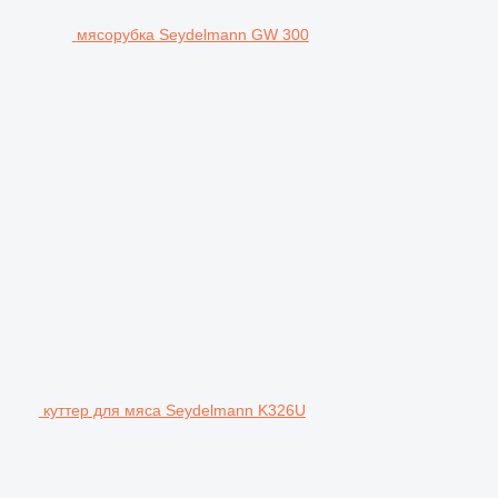
мясорубка Seydelmann GW 300
куттер для мяса Seydelmann K326U