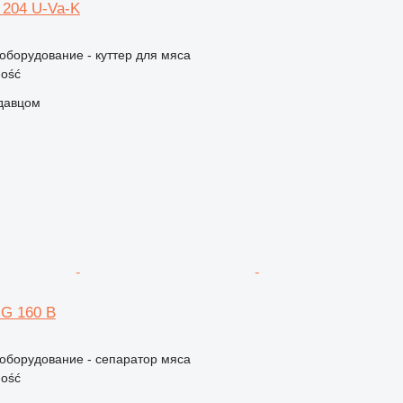
 204 U-Va-K
борудование - куттер для мяса
ość
одавцом
G 160 B
борудование - сепаратор мяса
ość