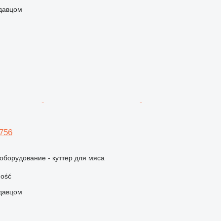
одавцом
756
борудование - куттер для мяса
ość
одавцом