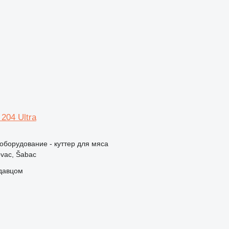
204 Ultra
борудование - куттер для мяса
vac, Šabac
одавцом