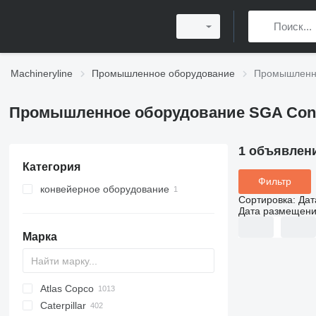
Machineryline
Промышленное оборудование
Промышленно
Промышленное оборудование SGA Con
1 объявлен
Категория
Фильтр
конвейерное оборудование
Сортировка
:
Дат
ленточные конвейеры
Дата размещен
Марка
Atlas Copco
PDS
APD
AB
Ensis
VZ
AG3
Caterpillar
Pega
DrillAir
QAS
PDP
E-series
B-series
BM
GFS
VT
Rover
PA
Airpure
BySprint Fiber
CK
SR