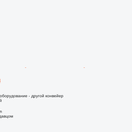
3
борудование - другой конвейер
й
an
одавцом