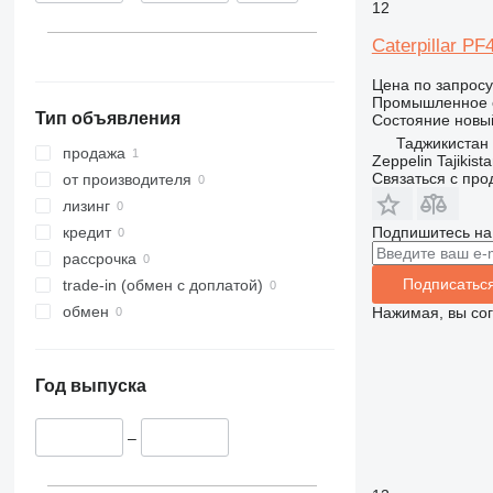
12
Caterpillar PF
Цена по запросу
Промышленное о
Тип объявления
Состояние
новы
Таджикистан
продажа
Zeppelin Tajikist
Связаться с пр
от производителя
лизинг
Подпишитесь на
кредит
рассрочка
Подписатьс
trade-in (обмен с доплатой)
обмен
Нажимая, вы со
Год выпуска
–