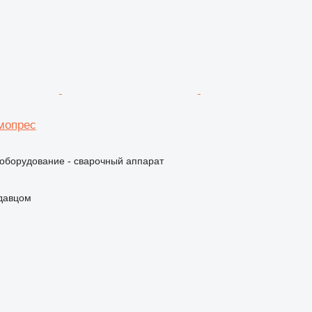
мопрес
борудование - сварочный аппарат
одавцом