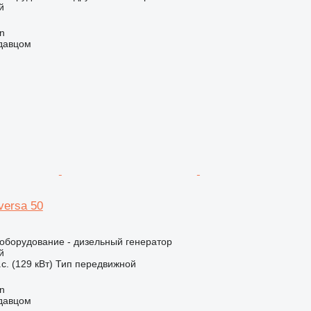
й
an
одавцом
iversa 50
борудование - дизельный генератор
й
с. (129 кВт)
Тип
передвижной
an
одавцом