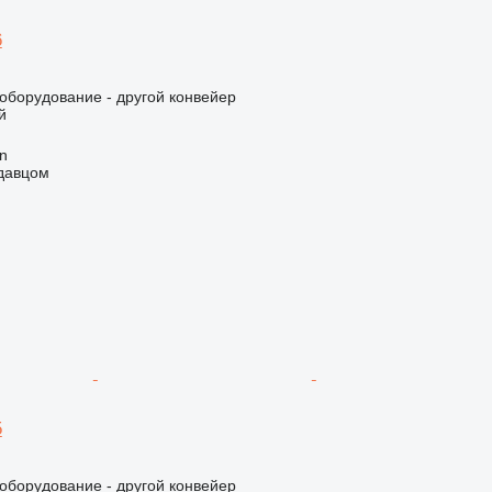
6
борудование - другой конвейер
й
an
одавцом
5
борудование - другой конвейер