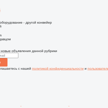
4
борудование - другой конвейер
й
an
одавцом
 новые объявления данной рубрики
я
глашаетесь с нашей
политикой конфиденциальности
и
пользовател