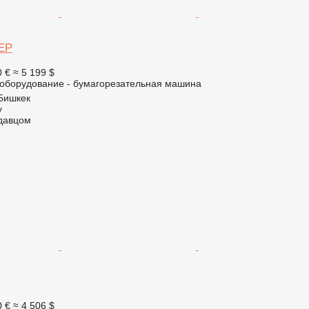
 EP
0 €
≈ 5 199 $
борудование - бумагорезательная машина
Бишкек
y
одавцом
0 €
≈ 4 506 $