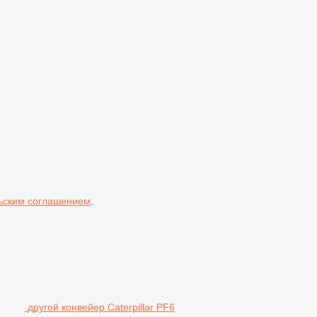
ьским соглашением
.
другой конвейер Caterpillar PF6