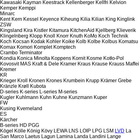
Kawasaki
Kayman
Keestrack
Kellenberger
Kellfri
Kelvion
Kemper
Kemppi
Minarc
Kent
Kern
Kessel
Keyence
Kiheung
Kilia
Kilian
King
Kinglink
ZSW
Kingsland
Kira
Kistler
Kitamura
KitchenAid
Kjellberg
Klieverik
Klingelnberg
Klopp
Knoll
Knorr
Knuth
KoMo
Koch Technik
Koch
Kocsan
Kodak
Kohler
Koike
Kolb
Kolbe
Kolbus
Komatsu
Komax
Komori
Komplet
Komptech
Crambo
Terminator
Kondia
Konica Minolta
Koppens
Kornit
Kosme
Kotło-Pol
Kovosvit MAS
Kraft & Dele
Kramer
Kraus
Krause
Krauss Maffei
Kremer
KR
Krieger
Kroll
Kronen
Krones
Krumbein
Krupp
Krämer Grebe
Kränzle
Krøll
Kubota
D-series
K-series
L-series
M-series
Kugler
Kuhlmann
Kuhn
Kuhne
Kunzmann
Kuper
FW
Kusing
Kverneland
ES
Kärcher
B-series
HD
PGG
Kögel
Kölle
König
Kövy
LEWA
LNS
LOIP
LPG
LSM
LVD
La
San Marco
Laetus
Lagun
Lamina
Landa
Landini
Lange