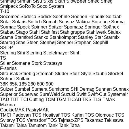
Sinmag
Sirman
Sisu
Sixis
Skan
SlowBeer
Smec
Smeg
Smipack
SoRoTo
Soco System
T-10
Socomec
Sodeca
Sodick
Soehnle
Soenen Hendrik
Soitaab
Solar
Solaris
Sollich
Somab
Sonsuz Makina
Soraluce
Sorma
Sormac
Speck
Spinner
Spitzer
Spomasz
Springer
Spänex
Stabau
Stago
Stahl
Stahlfest
Stahlgruppe
Stahlwerk
Stalex
Stama
Stamford
Stanko
Stankoimport
Stanley
Star
Starmix
Starrag
Stas
Steen
Stenhøj
Stenner
Stephan
Stephill
SSDP
Sterling Sihi
Sterling
Stiefelmayer
Stihl
TS
Stiler
Stomana
Stork
Stratasys
F-series
Strausak
Striebig
Stromab
Studer
Stulz
Style
Stäubli
Stöckel
Suhner
Sullair
38K
65K
185
260
600
900
Sulzer
Sumbel
Sumera
Sumitomo SHI Demag
Sunnen
Sunnex
Superior
Supervac
SureWeld
Suzuki
Swift
Swift-Cut
Systemair
TAD
TBT
TCI Cutting
TCM
TGM
TICAB
TKS
TLS
TMAK
Makina
CookieMAK
PastryMAK
TMCI Padovan
TOS Hostivař
TOS Kuřim
TOS Olomouc
TOS
Svitavy
TOS Varnsdorf
TOS
Tajmac-ZPS
Takamaz
Takisawa
Takumi
Talsa
Tamutom
Tank
Tank
Tatra