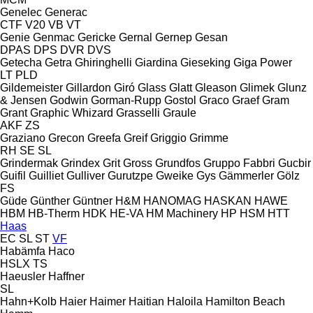
Genelec
Generac
CTF
V20
VB
VT
Genie
Genmac
Gericke
Gernal
Gernep
Gesan
DPAS
DPS
DVR
DVS
Getecha
Getra
Ghiringhelli
Giardina
Gieseking
Giga Power
LT
PLD
Gildemeister
Gillardon
Giró
Glass
Glatt
Gleason
Glimek
Glunz
& Jensen
Godwin
Gorman-Rupp
Gostol
Graco
Graef
Gram
Grant
Graphic Whizard
Grasselli
Graule
AKF
ZS
Graziano
Grecon
Greefa
Greif
Griggio
Grimme
RH
SE
SL
Grindermak
Grindex
Grit
Gross
Grundfos
Gruppo Fabbri
Gucbir
Guifil
Guilliet
Gulliver
Gurutzpe
Gweike
Gys
Gämmerler
Gölz
FS
Güde
Günther
Güntner
H&M
HANOMAG
HASKAN
HAWE
HBM
HB‑Therm
HDK
HE-VA
HM Machinery
HP
HSM
HTT
Haas
EC
SL
ST
VF
Habämfa
Haco
HSLX
TS
Haeusler
Haffner
SL
Hahn+Kolb
Haier
Haimer
Haitian
Haloila
Hamilton Beach