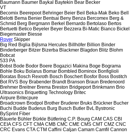
Baumann
Baumer
Baykal
Baytekin
Bear
Becker
VT
Becomix
Beerepoot
Behringer
Beier
Beil
Beka-Mak
Beko
Bell
Belotti
Bema
Benier
Bentsai
Beny
Benza
Bercomex
Berg &
Schmid
Berg
Bergmann
Berkel
Bernardo
Bertolaso
Bertos
Bertuetti
Betico
Beyeler
Beyer
Bezzera
Bi-Matic
Bianco
Bickel
Biegemaster
Biesse
Rover
Skipper
Big Red
Biglia
Bijlsma Hercules
Billhöfer
Billion
Binder
Binderberger
Bitzer
Bizerba
Blackmer
Blagdon
Blitz
Blohm
Bobcat
533
PA
Bobst
Bode
Bodor
Boere
Bogazici Makina
Boge
Bograma
Bohle
Boku
Bolarus
Bomar
Bombled
Bominox
Bonfiglioli
Boratas
Bosch Rexroth
Bosch
Boschert
Bosfor
Boss
Bostitch
Bot RVS
Boy
Brabender
Brandt
Branson
Braun
Bredenoord
Brehmer
Breitner
Brema
Breston
Bridgeport
Brinkmann
Brio
Ultrasonics
Briquetting Technology
Britec
Airpure
Britecpure
Broadcrown
Brodpol
Brother
Bruderer
Bruks
Brückner
Bucher
Buchi
Budde
Buderus
Burg
Busch
Butler
BvL
Bystronic
BySprint Fiber
Bäuerle
Bühler
Bürkle
Bütfering
C.P. Bourg
CAM
CAS
CBI
CEIA
CFS
CFT
CMA
CMB
CMC
CME
CMS
CMT
CMZ
CNC
CRC Evans
CTA
CTM
Caffini
Caljan
Camam
Camfil
Cannon