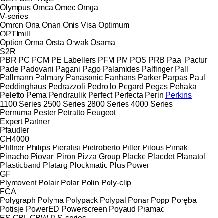
Olympus
Omca
Omec
Omga
V-series
Omron
Ona
Onan
Onis Visa
Optimum
OPTImill
Option
Orma
Orsta
Orwak
Osama
S2R
PBR
PC
PCM
PE Labellers
PFM
PM
POS
PRB
Paal
Pactur
Pade
Padovani
Pagani
Pago
Palamides
Palfinger
Pall
Pallmann
Palmary
Panasonic
Panhans
Parker
Parpas
Paul
Peddinghaus
Pedrazzoli
Pedrollo
Pegard
Pegas
Pehaka
Peletto
Pema
Pendraulik
Perfect
Perfecta
Perin
Perkins
1100 Series
2500 Series
2800 Series
4000 Series
Pernuma
Pester
Petratto
Peugeot
Expert
Partner
Pfaudler
CH4000
Pfiffner
Philips
Pieralisi
Pietroberto
Piller
Pilous
Pimak
Pinacho
Piovan
Piron
Pizza Group
Placke
Pladdet
Planatol
Plasticband
Platarg
Plockmatic
Plus Power
GF
Plymovent
Polair
Polar
Polin
Poly-clip
FCA
Polygraph
Polyma
Polypack
Polypal
Ponar
Popp
Poręba
Potisje
PowerED
Powerscreen
Poyaud
Pramac
ES
GBL
GBW
P
S-series