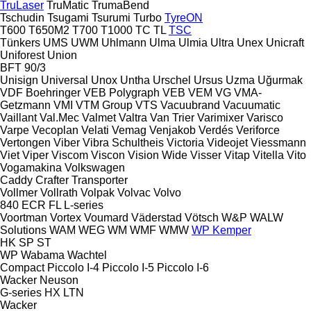
TruLaser
TruMatic
TrumaBend
Tschudin
Tsugami
Tsurumi
Turbo
TyreON
T600
T650M2
T700
T1000
TC
TL
TSC
Tünkers
UMS
UWM
Uhlmann
Ulma
Ulmia
Ultra
Unex
Unicraft
Uniforest
Union
BFT 90/3
Unisign
Universal
Unox
Untha
Urschel
Ursus
Uzma
Uğurmak
VDF Boehringer
VEB Polygraph
VEB
VEM
VG
VMA-
Getzmann
VMI
VTM Group
VTS
Vacuubrand
Vacuumatic
Vaillant
Val.Mec
Valmet
Valtra
Van Trier
Varimixer
Varisco
Varpe
Vecoplan
Velati
Vemag
Venjakob
Verdés
Veriforce
Vertongen
Viber
Vibra Schultheis
Victoria
Videojet
Viessmann
Viet
Viper
Viscom
Viscon
Vision Wide
Visser
Vitap
Vitella
Vito
Vogamakina
Volkswagen
Caddy
Crafter
Transporter
Vollmer
Vollrath
Volpak
Volvac
Volvo
840
ECR
FL
L-series
Voortman
Vortex
Voumard
Väderstad
Vötsch
W&P
WALW
Solutions
WAM
WEG
WM
WMF
WMW
WP Kemper
HK
SP
ST
WP
Wabama
Wachtel
Compact
Piccolo I-4
Piccolo I-5
Piccolo I-6
Wacker Neuson
G-series
HX
LTN
Wacker