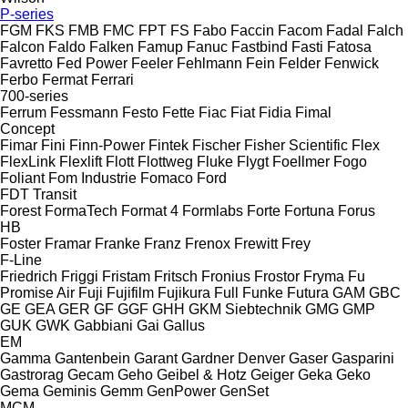
P-series
FGM
FKS
FMB
FMC
FPT
FS
Fabo
Faccin
Facom
Fadal
Falch
Falcon
Faldo
Falken
Famup
Fanuc
Fastbind
Fasti
Fatosa
Favretto
Fed Power
Feeler
Fehlmann
Fein
Felder
Fenwick
Ferbo
Fermat
Ferrari
700-series
Ferrum
Fessmann
Festo
Fette
Fiac
Fiat
Fidia
Fimal
Concept
Fimar
Fini
Finn-Power
Fintek
Fischer
Fisher Scientific
Flex
FlexLink
Flexlift
Flott
Flottweg
Fluke
Flygt
Foellmer
Fogo
Foliant
Fom Industrie
Fomaco
Ford
FDT
Transit
Forest
FormaTech
Format 4
Formlabs
Forte
Fortuna
Forus
HB
Foster
Framar
Franke
Franz
Frenox
Frewitt
Frey
F-Line
Friedrich
Friggi
Fristam
Fritsch
Fronius
Frostor
Fryma
Fu
Promise Air
Fuji
Fujifilm
Fujikura
Full
Funke
Futura
GAM
GBC
GE
GEA
GER
GF
GGF
GHH
GKM Siebtechnik
GMG
GMP
GUK
GWK
Gabbiani
Gai
Gallus
EM
Gamma
Gantenbein
Garant
Gardner Denver
Gaser
Gasparini
Gastrorag
Gecam
Geho
Geibel & Hotz
Geiger
Geka
Geko
Gema
Geminis
Gemm
GenPower
GenSet
MCM