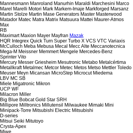
Mannesmann
Manroland
Manurhin
Maraldi
Marchesini
Marco
Marel
Marelli Motori
Mark
Markem-Imaje
Markforged
Marsanz
Martin Stolze
Martin
Mase Generators
Master
Masterwood
Matador
Matec
Matra
Matrix
Matsuura
Mattei
Maurer-Atmos
Max
RB
Maximart
Maxion
Mayer
Mayfran
Mazak
HQR
Integrex
Quick Turn
Super Turbo X
VCS
VTC
Variaxis
McCulloch
Meba
Mebusa
Mecal
Mecc Alte
Meccanotecnica
Mega-M
Meissner
Memmert
Mengele
Mercedes-Benz
Sprinter
Vito
Mercury
Messer Griesheim
Mesutronic
Metabo
Metalcértima
Metallkraft
Metalmec
Metcor
Metec
Metos
Metso
Mettler Toledo
Meuser
Meyn
Micansan
MicroStep
Microcut
Miedema
LBV
MC
SB
Miele
Migatronic
Mikron
UCP
WF
Milacron
Miller
Big Blue
Bobcat
Gold Star
SRH
Millipore
Milltronics
Millutensil
Milwaukee
Mimaki
Mini
Minipack-Torre
Mitsubishi Electric
Mitsubishi
D-series
Mitsui Seiki
Mitutoyo
Crysta-Apex
Miwe