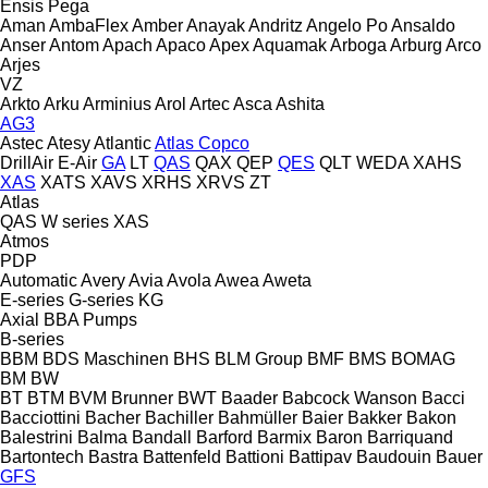
Ensis
Pega
Aman
AmbaFlex
Amber
Anayak
Andritz
Angelo Po
Ansaldo
Anser
Antom
Apach
Apaco
Apex
Aquamak
Arboga
Arburg
Arco
Arjes
VZ
Arkto
Arku
Arminius
Arol
Artec
Asca
Ashita
AG3
Astec
Atesy
Atlantic
Atlas Copco
DrillAir
E-Air
GA
LT
QAS
QAX
QEP
QES
QLT
WEDA
XAHS
XAS
XATS
XAVS
XRHS
XRVS
ZT
Atlas
QAS
W series
XAS
Atmos
PDP
Automatic
Avery
Avia
Avola
Awea
Aweta
E-series
G-series
KG
Axial
BBA Pumps
B-series
BBM
BDS Maschinen
BHS
BLM Group
BMF
BMS
BOMAG
BM
BW
BT
BTM
BVM Brunner
BWT
Baader
Babcock Wanson
Bacci
Bacciottini
Bacher
Bachiller
Bahmüller
Baier
Bakker
Bakon
Balestrini
Balma
Bandall
Barford
Barmix
Baron
Barriquand
Bartontech
Bastra
Battenfeld
Battioni
Battipav
Baudouin
Bauer
GFS