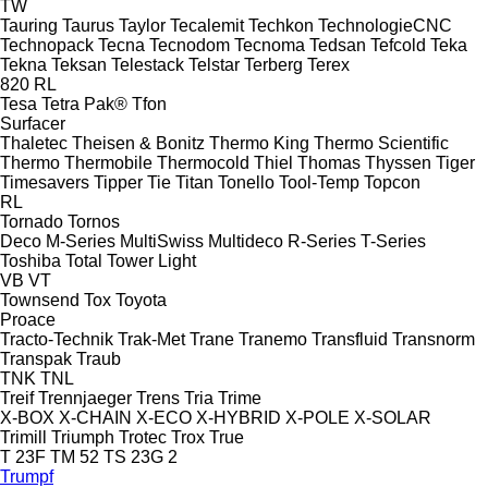
TW
Tauring
Taurus
Taylor
Tecalemit
Techkon
TechnologieCNC
Technopack
Tecna
Tecnodom
Tecnoma
Tedsan
Tefcold
Teka
Tekna
Teksan
Telestack
Telstar
Terberg
Terex
820
RL
Tesa
Tetra Pak®
Tfon
Surfacer
Thaletec
Theisen & Bonitz
Thermo King
Thermo Scientific
Thermo
Thermobile
Thermocold
Thiel
Thomas
Thyssen
Tiger
Timesavers
Tipper Tie
Titan
Tonello
Tool-Temp
Topcon
RL
Tornado
Tornos
Deco
M-Series
MultiSwiss
Multideco
R-Series
T-Series
Toshiba
Total
Tower Light
VB
VT
Townsend
Tox
Toyota
Proace
Tracto-Technik
Trak-Met
Trane
Tranemo
Transfluid
Transnorm
Transpak
Traub
TNK
TNL
Treif
Trennjaeger
Trens
Tria
Trime
X-BOX
X-CHAIN
X-ECO
X-HYBRID
X-POLE
X-SOLAR
Trimill
Triumph
Trotec
Trox
True
T 23F
TM 52
TS 23G 2
Trumpf