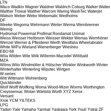
LTN
Waco
Wadkin
Wagner
Waldner
Waldrich Coburg
Walker
Walter
Walther Trowal
Walther
Warcom
Waring
WashTec
Waterjet
Watson
Weber
Webo
Webomatic
Wedholms
DF
Weeke
Wegoma
Wehrmann
Weiler
Weima
Weinbrenner
Weinig
Hydromat
Powermat
Profimat
Rondamat
Unimat
Weiss
Weisser Heilbronn
Weisser
Wektor
Wemas
Wemhöner
Wenzel
Werner & Pfleiderer
Werth
Westfalia
Wheelabrator
White
WiPa
Wieland
Wienerberger
Wiesheu
EBO 68
Wila
Wilden
Wile
Wilk
Willemin-Macodel
Willibald
MZA
Wilms
Wilo
Windmöller & Hölscher
Winkler
Winkworth
Winter
Winterhalter
Winterling
Wipotec
Wirtgen
W-series
Witt
Wittmann
Wohlenberg
Quickbinder
Wolf
Wolff
Wolfking
Woma
Wood-Mizer
Worms
Worthington
Creyssensac
Wotan
Wärtsilä
Würth
XYZ
Xerox
Versant
Xrok
YCM
YILTEKS
LPG
Yadon
Yale
Yamaha
Yanmar
Yaskawa
York
Youli
Ystral
ZF