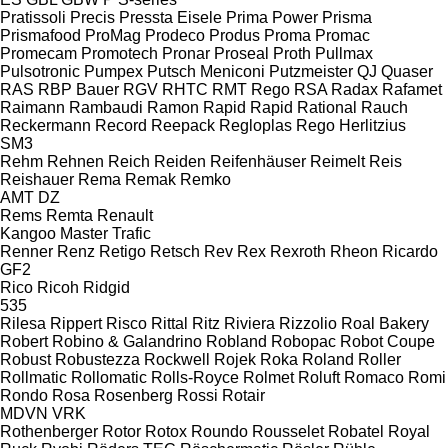
Pratissoli
Precis
Pressta Eisele
Prima Power
Prisma
Prismafood
ProMag
Prodeco
Produs
Proma
Promac
Promecam
Promotech
Pronar
Proseal
Proth
Pullmax
Pulsotronic
Pumpex
Putsch Meniconi
Putzmeister
QJ
Quaser
RAS
RBP Bauer
RGV
RHTC
RMT Rego
RSA
Radax
Rafamet
Raimann
Rambaudi
Ramon
Rapid
Rapid
Rational
Rauch
Reckermann
Record
Reepack
Regloplas
Rego Herlitzius
SM3
Rehm
Rehnen
Reich
Reiden
Reifenhäuser
Reimelt
Reis
Reishauer
Rema
Remak
Remko
AMT
DZ
Rems
Remta
Renault
Kangoo
Master
Trafic
Renner
Renz
Retigo
Retsch
Rev
Rex
Rexroth
Rheon
Ricardo
GF2
Rico
Ricoh
Ridgid
535
Rilesa
Rippert
Risco
Rittal
Ritz
Riviera
Rizzolio
Roal Bakery
Robert
Robino & Galandrino
Robland
Robopac
Robot Coupe
Robust
Robustezza
Rockwell
Rojek
Roka
Roland
Roller
Rollmatic
Rollomatic
Rolls-Royce
Rolmet
Roluft
Romaco
Romi
Rondo
Rosa
Rosenberg
Rossi
Rotair
MDVN
VRK
Rothenberger
Rotor
Rotox
Roundo
Rousselet Robatel
Royal