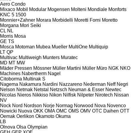
Aero
Condo
Mixaco
Mobil
Modular
Mogensen
Molteni
Mondiale
Monforts
KNC 5 1500
Monnier+Zahner
Morara
Morbidelli
Moretti Forni
Moretto
Morgana
Mori Seiki
CL
NL
Morris
Mosa
GE
TS
Mosca
Motoman
Mubea
Mueller
MultiOne
Multiquip
LT
QP
Multivac
Multiweigh
Munters
Muratec
MD
MT
MW
Mäder Pressen
Mössner
Müller Martini
Müller
Müro
NGK
NKO
Machines
Nabertherm
Nagel
Citoborma
Multinak S
Nagema
Nakamura
Nardini
Nazzareno
Nederman
Neff
Negri
Nelson
Netmak
Netstal
Netzsch
Neuman & Esser
Newtec
Nicolas
Nieros
Nikkiso
Nikon
Nilfisk
Nilpeter
Nirotech
Nissan
NV
Nock
Nord
Nordson
Norje
Normag
Norwood
Nova
Novenco
Nowicki
Nuova
OKK
OMA
OMC
OMS
OMV
OTC Daihen
OTT
Oemak
Oerlikon
Okamoto
Okuma
LB
Olnova
Olsa
Olympian
GEH
GEP
XQE