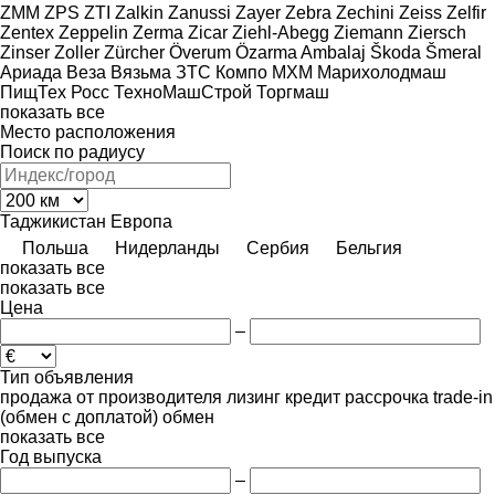
ZMM
ZPS
ZTI
Zalkin
Zanussi
Zayer
Zebra
Zechini
Zeiss
Zelfir
Zentex
Zeppelin
Zerma
Zicar
Ziehl-Abegg
Ziemann
Ziersch
Zinser
Zoller
Zürcher
Överum
Özarma Ambalaj
Škoda
Šmeral
Ариада
Веза
Вязьма
ЗТС
Компо
МХМ
Марихолодмаш
ПищТех
Росс
ТехноМашСтрой
Торгмаш
показать все
Место расположения
Поиск по радиусу
Таджикистан
Европа
Польша
Нидерланды
Сербия
Бельгия
показать все
показать все
Цена
–
Тип объявления
продажа
от производителя
лизинг
кредит
рассрочка
trade-in
(обмен с доплатой)
обмен
показать все
Год выпуска
–