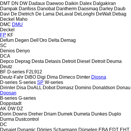
DMT
DN
DW
Dadaux
Daewoo
Daikin
Dalex
Dalgakiran
Dampak
Danfoss
Danobat
Dantherm
Daosmaq
Darley
Daub
Davi
De Dietrich
De Lama
DeLaval
DeLonghi
DeWalt
Debag
Deckel Maho
DMC
DMU
Deckel
FP
KF
Defum
Degen
Dell'Oro
Delta
Demag
SC
Denios
Denyo
DCA
Depco
Deprag
Desta
Detasis
Detroit Diesel
Detroit
Deuma
Deutz
BF
D-series
F2L912
Deutz-Fahr
DiBO
Digi
Dima
Dimeco
Dimter
Diosna
D-series
S-series
SP
W-series
Dirinler
Disa
DoALL
Dobot
Domasz
Domino
Donaldson
Donau
Doosan
B-series
G-series
Doppstadt
AK
DW
DZ
Dorin
Downs
Dreher
Driam
Dumek
Dumeta
Dunkes
Duplo
Durma
Dustcontrol
DC
Dynajet
Dynamic
Dörries Scharmann
Dürselen
EBA
EDT
EHT