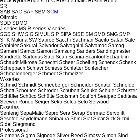
Ruck
Ryobi
Röders TEC
Röschermatic
Rösler
Rühle
SR
SAB
SAC
SAF
SBM
SCM
Olimpic
SDD
SDMO
J-series
MS
R-series
V-series
SGS
SHW
SIG
SIMUL
SIP
SIPA
SISE
SM
SMD
SMG
SMP
STK Makina
SW
Sabroe
Sacchi
Sachman
Saeilo
Safan
Safe
Sahinler
Sakurai
Salvador
Salvagnini
Salvamac
Samag
Samaref
Samco
Samon
Samsung
Sanders
Sandingmaster
Sandretto
Sartorius
Sato
Scan
Scania
Scantool
Schaublin
Schaudt Mikrosa
Schechtl
Scheer
Schelling
Schenck
Schenk
Scheppach
Schiavi
Schiess
Schlatter
Schleicher
Schmalenberger
Schmedt
Schmelzer
W-series
Schmid
Schmidt
Schneeberger
Schneider Senator
Schneider
Schott
Schouten
Schröder
Schubert
Schuko
Schuler
Schuster
Schäffer
Schüco
Schütte
Scotsman
Sculfort
Sealpac
Seditesa
Seewer Rondo
Seiger
Seko
Selco
Selo
Selwood
D-series
Senfeng
SepaMatic
Sepro
Sera
Serap
Serrmac
Servolift
Sesotec
Seydelmann
Shibaura
Shini
Siat
Sicar
Sick
Sicmi
Sidel
Siegmund
Professional
Siemens
Sigma
Signode
Silver Reed
Simasv
Simon
Sind