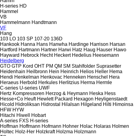
Hamm
H-series
HD
Hammel
VB
Hammelmann
Handtmann
VF
Hang
103 LO
103 SP
107-20
136D
Hankook
Hanna
Hans
Hanwha
Hardinge
Harrison
Harsan
Hartford
Hartmann
Hartner
Harwi
Hatz
Haug
Hauser
Hawo
Hayward
Hebrock
Hecht
Heckert
Hedelius
Heesemann
Heidelberg
GTO
GTP
Kord
OHT
PM
QM
SM
Stahlfolder
Suprasetter
Heidenhain
Heilbronn
Hein
Heinrich
Helios
Heller
Hema
Hendi
Henkelman
Henkovac
Henneken
Henschel
Hera
Heraeus
Herbold
Herkules
Herlitzius
Herma
Hermle
C-series
U-series
UWF
Hertz Kompressoren
Herzog & Heymann
Heska
Hess
Hesse+Co
Heuft
Hewlett Packard
Hexagon
Heyligenstaedt
Hicold
Hidroliksan
Hidrostal
Hilalsan
Hilgeland
Hilti
Himoinsa
HFW
HYW
Hitachi
Hiwell
Hobart
A-series
FXS
H-series
Hoffman
Hoffmann
Hofmann
Hohner
Holac
Holaras
Holmen
Holtec
Holz-Her
Holzkraft
Holzma
Holzmann