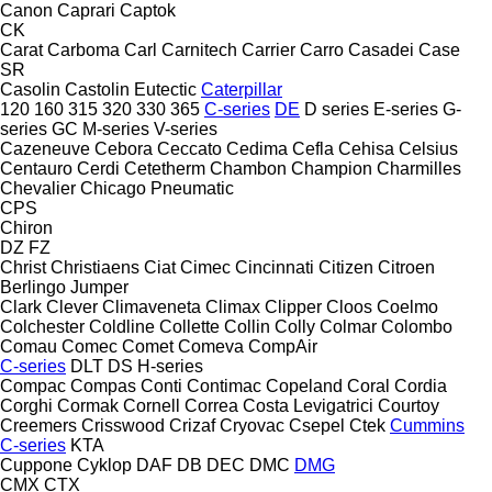
Canon
Caprari
Captok
CK
Carat
Carboma
Carl
Carnitech
Carrier
Carro
Casadei
Case
SR
Casolin
Castolin Eutectic
Caterpillar
120
160
315
320
330
365
C-series
DE
D series
E-series
G-
series
GC
M-series
V-series
Cazeneuve
Cebora
Ceccato
Cedima
Cefla
Cehisa
Celsius
Centauro
Cerdi
Cetetherm
Chambon
Champion
Charmilles
Chevalier
Chicago Pneumatic
CPS
Chiron
DZ
FZ
Christ
Christiaens
Ciat
Cimec
Cincinnati
Citizen
Citroen
Berlingo
Jumper
Clark
Clever
Climaveneta
Climax
Clipper
Cloos
Coelmo
Colchester
Coldline
Collette
Collin
Colly
Colmar
Colombo
Comau
Comec
Comet
Comeva
CompAir
C-series
DLT
DS
H-series
Compac
Compas
Conti
Contimac
Copeland
Coral
Cordia
Corghi
Cormak
Cornell
Correa
Costa Levigatrici
Courtoy
Creemers
Crisswood
Crizaf
Cryovac
Csepel
Ctek
Cummins
C-series
KTA
Cuppone
Cyklop
DAF
DB
DEC
DMC
DMG
CMX
CTX