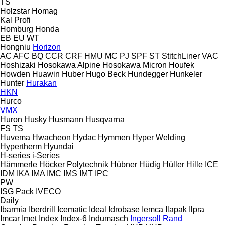
TS
Holzstar
Homag
Kal
Profi
Homburg
Honda
EB
EU
WT
Hongniu
Horizon
AC
AFC
BQ
CCR
CRF
HMU
MC
PJ
SPF
ST
StitchLiner
VAC
Hoshizaki
Hosokawa Alpine
Hosokawa Micron
Houfek
Howden
Huawin
Huber
Hugo Beck
Hundegger
Hunkeler
Hunter
Hurakan
HKN
Hurco
VMX
Huron
Husky
Husmann
Husqvarna
FS
TS
Huvema
Hwacheon
Hydac
Hymmen
Hyper Welding
Hypertherm
Hyundai
H-series
i-Series
Hämmerle
Höcker Polytechnik
Hübner
Hüdig
Hüller Hille
ICE
IDM
IKA
IMA
IMC
IMS
IMT
IPC
PW
ISG Pack
IVECO
Daily
Ibarmia
Iberdrill
Icematic
Ideal
Idrobase
Iemca
Ilapak
Ilpra
Imcar
Imet
Index
Index-6
Indumasch
Ingersoll Rand