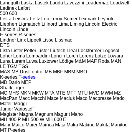
Langguth
Laska
Lastek
Lauda
Lavezzini
Leadermac
Leadwell
Ledinek
Lefort
500
600
Leica
Leistritz
Leitz
Leo
Leroy-Somer
Lexmark
Leybold
Liebherr
Ligmatech
Lillnord
Lima
Liming
Lincoln Electric
Lincoln
Linde
E-series
R-series
Lindner
Linx
Lippelt
Lisse
Lissmac
DTS
Lista
Lister Petter
Lister
Liutech
Lleal
Lockformer
Logosol
Loher
Loma
Lombardini
Loncin
Lorch
Lorenz
Lotze
Lowara
Luna
Lurem
Luwa
Luxtower
Lödige
M&M
MAF Roda
MAN
LE
TGM
TGS
MAS
MB Dustcontrol
MB
MBF
MBM
MBO
K-series
T-series
MD Dario
MEP
Shark
Tiger
MG
MHS
MKN
MKW
MTA
MTE
MTF
MTU
MVD
MWM
MZ
MacPan
Macc
Macchi
Mace
Maciuś
Maco
Macpresse
Mado
Mafell
Maggi
Junior
Variosteff
Magister
Magna
Magnum
Magurit
Maho
MH 400 P
MH 500 W
MH 600 E
Mahr
Maico
Maier
Mainca
Maja
Maka
Makino
Makita
Manitou
MT
P-series