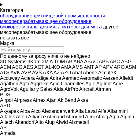
Категория
оборудование для пищевой промышленности
мясоперерабатывающее оборудование
блокорезки
пилы для мяса
куттеры для мяса
другое
мясоперерабатывающее оборудование
показать все
Марка
По данному запросу ничего не найдено
3D Systems
3Kare
3M
A.TOM
AB
ABA
ABAC
ABB
ABC
ABG
ACM
AEG
AES
AGT
AL-KO
AMA
AMS
AMT
AP
APV
ARO
ASM
ATS
AVK
AVR
AVS
AXA
AZ
AZO
Abat
Abene
AccuteX
Accuway
Aciera
Adige
Adira
Aermec
Aeromatic
Aerzen
Affeldt
Agathon
Agfa
Aggreko
Agie Charmilles
Agie
Agilent
Agre
AgroVolt
Aguilar y Salas
Aida
AirPro
Aircraft
Airman
PDS
Airpol
Airpress
Airrex
Ajan
Ak Bend
Aksa
APD
Akyapak
Alba
Alco
Alexanderwerk
Alfa Laval
Alfa
Alfarimini
Alfatek
Allen
Alliance
Allmand
Allround
Almi
Almig
Alpa
Alpina
Altech
Altendorf
Alto
Alup
Alwid
Alzmetall
AB
Amada