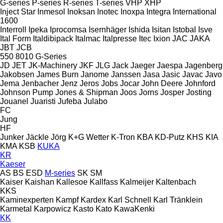
G-series
P-series
R-series
T-series
VHP
XHP
Inject Star
Inmesol
Inoksan
Inotec
Inoxpa
Integra
International
1600
Interroll
Ipeka
Iprocomsa
Isernhäger
Ishida
Isitan
Istobal
Isve
Ital Form
Italdibipack
Italmac
Italpresse
Itec
Ixion
JAC
JAKA
JBT
JCB
550
8010
G-Series
JD
JET
JK-Machinery
JKF
JLG
Jack
Jaeger
Jaespa
Jagenberg
Jakobsen
James Burn
Janome
Janssen
Jasa
Jasic
Javac
Javo
Jema
Jenbacher
Jenz
Jeros
Jobs
Jocar
John Deere
Johnford
Johnson Pump
Jones & Shipman
Joos
Jorns
Josper
Josting
Jouanel
Juaristi
Jufeba
Julabo
FC
Jung
HF
Junker
Jäckle
Jörg
K+G Wetter
K-Tron
KBA
KD-Putz
KHS
KIA
KMA
KSB
KUKA
KR
Kaeser
AS
BS
ESD
M-series
SK
SM
Kaiser
Kaishan
Kallesoe
Kallfass
Kalmeijer
Kaltenbach
KKS
Kaminexperten
Kampf
Kardex
Karl Schnell
Karl Tränklein
Karmetal
Karpowicz
Kasto
Kato
KawaKenki
KK