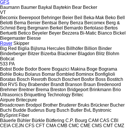
GFS
Baumann
Baumer
Baykal
Baytekin
Bear
Becker
VT
Becomix
Beerepoot
Behringer
Beier
Beil
Beka-Mak
Beko
Bell
Belotti
Bema
Benier
Bentsai
Beny
Benza
Bercomex
Berg &
Schmid
Berg
Bergmann
Berkel
Bernardo
Bertolaso
Bertos
Bertuetti
Betico
Beyeler
Beyer
Bezzera
Bi-Matic
Bianco
Bickel
Biegemaster
Biesse
Rover
Skipper
Big Red
Biglia
Bijlsma Hercules
Billhöfer
Billion
Binder
Binderberger
Bitzer
Bizerba
Blackmer
Blagdon
Blitz
Blohm
Bobcat
533
PA
Bobst
Bode
Bodor
Boere
Bogazici Makina
Boge
Bograma
Bohle
Boku
Bolarus
Bomar
Bombled
Bominox
Bonfiglioli
Boratas
Bosch Rexroth
Bosch
Boschert
Bosfor
Boss
Bostitch
Bot RVS
Boy
Brabender
Brandt
Branson
Braun
Bredenoord
Brehmer
Breitner
Brema
Breston
Bridgeport
Brinkmann
Brio
Ultrasonics
Briquetting Technology
Britec
Airpure
Britecpure
Broadcrown
Brodpol
Brother
Bruderer
Bruks
Brückner
Bucher
Buchi
Budde
Buderus
Burg
Busch
Butler
BvL
Bystronic
BySprint Fiber
Bäuerle
Bühler
Bürkle
Bütfering
C.P. Bourg
CAM
CAS
CBI
CEIA
CEJN
CFS
CFT
CMA
CMB
CMC
CME
CMS
CMT
CMZ