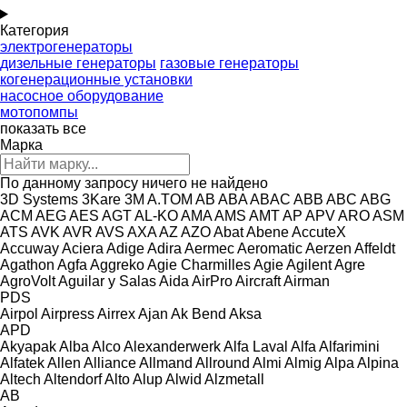
Категория
электрогенераторы
дизельные генераторы
газовые генераторы
когенерационные установки
насосное оборудование
мотопомпы
показать все
Марка
По данному запросу ничего не найдено
3D Systems
3Kare
3M
A.TOM
AB
ABA
ABAC
ABB
ABC
ABG
ACM
AEG
AES
AGT
AL-KO
AMA
AMS
AMT
AP
APV
ARO
ASM
ATS
AVK
AVR
AVS
AXA
AZ
AZO
Abat
Abene
AccuteX
Accuway
Aciera
Adige
Adira
Aermec
Aeromatic
Aerzen
Affeldt
Agathon
Agfa
Aggreko
Agie Charmilles
Agie
Agilent
Agre
AgroVolt
Aguilar y Salas
Aida
AirPro
Aircraft
Airman
PDS
Airpol
Airpress
Airrex
Ajan
Ak Bend
Aksa
APD
Akyapak
Alba
Alco
Alexanderwerk
Alfa Laval
Alfa
Alfarimini
Alfatek
Allen
Alliance
Allmand
Allround
Almi
Almig
Alpa
Alpina
Altech
Altendorf
Alto
Alup
Alwid
Alzmetall
AB