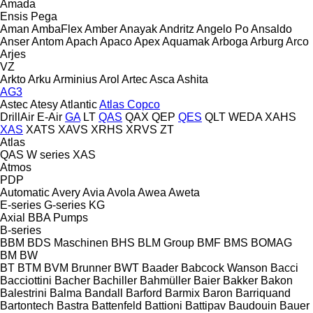
Amada
Ensis
Pega
Aman
AmbaFlex
Amber
Anayak
Andritz
Angelo Po
Ansaldo
Anser
Antom
Apach
Apaco
Apex
Aquamak
Arboga
Arburg
Arco
Arjes
VZ
Arkto
Arku
Arminius
Arol
Artec
Asca
Ashita
AG3
Astec
Atesy
Atlantic
Atlas Copco
DrillAir
E-Air
GA
LT
QAS
QAX
QEP
QES
QLT
WEDA
XAHS
XAS
XATS
XAVS
XRHS
XRVS
ZT
Atlas
QAS
W series
XAS
Atmos
PDP
Automatic
Avery
Avia
Avola
Awea
Aweta
E-series
G-series
KG
Axial
BBA Pumps
B-series
BBM
BDS Maschinen
BHS
BLM Group
BMF
BMS
BOMAG
BM
BW
BT
BTM
BVM Brunner
BWT
Baader
Babcock Wanson
Bacci
Bacciottini
Bacher
Bachiller
Bahmüller
Baier
Bakker
Bakon
Balestrini
Balma
Bandall
Barford
Barmix
Baron
Barriquand
Bartontech
Bastra
Battenfeld
Battioni
Battipav
Baudouin
Bauer