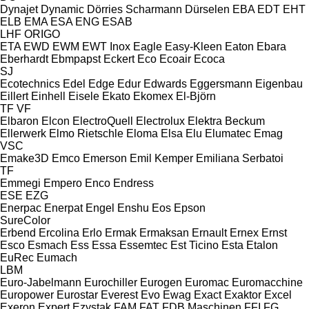
Dynajet
Dynamic
Dörries Scharmann
Dürselen
EBA
EDT
EHT
ELB
EMA
ESA ENG
ESAB
LHF
ORIGO
ETA
EWD
EWM
EWT Inox
Eagle
Easy-Kleen
Eaton
Ebara
Eberhardt
Ebmpapst
Eckert
Eco
Ecoair
Ecoca
SJ
Ecotechnics
Edel
Edge
Edur
Edwards
Eggersmann
Eigenbau
Eillert
Einhell
Eisele
Ekato
Ekomex
El-Björn
TF
VF
Elbaron
Elcon
ElectroQuell
Electrolux
Elektra Beckum
Ellerwerk
Elmo Rietschle
Eloma
Elsa
Elu
Elumatec
Emag
VSC
Emake3D
Emco
Emerson
Emil Kemper
Emiliana Serbatoi
TF
Emmegi
Empero
Enco
Endress
ESE
EZG
Enerpac
Enerpat
Engel
Enshu
Eos
Epson
SureColor
Erbend
Ercolina
Erlo
Ermak
Ermaksan
Ernault
Ernex
Ernst
Esco
Esmach
Ess
Essa
Essemtec
Est Ticino
Esta
Etalon
EuRec
Eumach
LBM
Euro-Jabelmann
Eurochiller
Eurogen
Euromac
Euromacchine
Europower
Eurostar
Everest
Evo
Ewag
Exact
Exaktor
Excel
Exeron
Expert
Ezystak
FAM
FAT
FDB Maschinen
FFI
FG