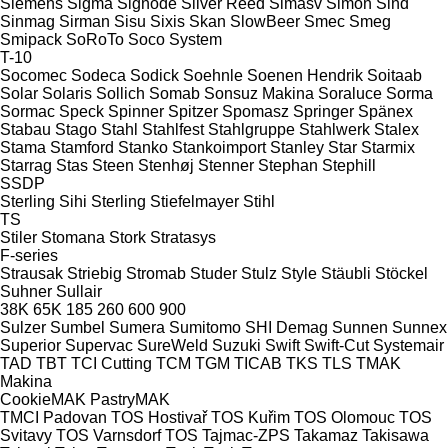
Siemens
Sigma
Signode
Silver Reed
Simasv
Simon
Sind
Sinmag
Sirman
Sisu
Sixis
Skan
SlowBeer
Smec
Smeg
Smipack
SoRoTo
Soco System
T-10
Socomec
Sodeca
Sodick
Soehnle
Soenen Hendrik
Soitaab
Solar
Solaris
Sollich
Somab
Sonsuz Makina
Soraluce
Sorma
Sormac
Speck
Spinner
Spitzer
Spomasz
Springer
Spänex
Stabau
Stago
Stahl
Stahlfest
Stahlgruppe
Stahlwerk
Stalex
Stama
Stamford
Stanko
Stankoimport
Stanley
Star
Starmix
Starrag
Stas
Steen
Stenhøj
Stenner
Stephan
Stephill
SSDP
Sterling Sihi
Sterling
Stiefelmayer
Stihl
TS
Stiler
Stomana
Stork
Stratasys
F-series
Strausak
Striebig
Stromab
Studer
Stulz
Style
Stäubli
Stöckel
Suhner
Sullair
38K
65K
185
260
600
900
Sulzer
Sumbel
Sumera
Sumitomo SHI Demag
Sunnen
Sunnex
Superior
Supervac
SureWeld
Suzuki
Swift
Swift-Cut
Systemair
TAD
TBT
TCI Cutting
TCM
TGM
TICAB
TKS
TLS
TMAK
Makina
CookieMAK
PastryMAK
TMCI Padovan
TOS Hostivař
TOS Kuřim
TOS Olomouc
TOS
Svitavy
TOS Varnsdorf
TOS
Tajmac-ZPS
Takamaz
Takisawa