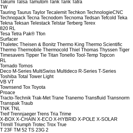
Takumi
Talsa
Tamutom
Tank
Tank
Tatra
TW
Tauring
Taurus
Taylor
Tecalemit
Techkon
TechnologieCNC
Technopack
Tecna
Tecnodom
Tecnoma
Tedsan
Tefcold
Teka
Tekna
Teksan
Telestack
Telstar
Terberg
Terex
820
RL
Tesa
Tetra Pak®
Tfon
Surfacer
Thaletec
Theisen & Bonitz
Thermo King
Thermo Scientific
Thermo
Thermobile
Thermocold
Thiel
Thomas
Thyssen
Tiger
Timesavers
Tipper Tie
Titan
Tonello
Tool-Temp
Topcon
RL
Tornado
Tornos
Deco
M-Series
MultiSwiss
Multideco
R-Series
T-Series
Toshiba
Total
Tower Light
VB
VT
Townsend
Tox
Toyota
Proace
Tracto-Technik
Trak-Met
Trane
Tranemo
Transfluid
Transnorm
Transpak
Traub
TNK
TNL
Treif
Trennjaeger
Trens
Tria
Trime
X-BOX
X-CHAIN
X-ECO
X-HYBRID
X-POLE
X-SOLAR
Trimill
Triumph
Trotec
Trox
True
T 23F
TM 52
TS 23G 2