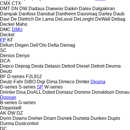
CMX
CTX
DMT
DN
DW
Dadaux
Daewoo
Daikin
Dalex
Dalgakiran
Dampak
Danfoss
Danobat
Dantherm
Daosmaq
Darley
Daub
Davi
De Dietrich
De Lama
DeLaval
DeLonghi
DeWalt
Debag
Deckel Maho
DMC
DMU
Deckel
FP
KF
Defum
Degen
Dell'Oro
Delta
Demag
SC
Denios
Denyo
DCA
Depco
Deprag
Desta
Detasis
Detroit Diesel
Detroit
Deuma
Deutz
BF
D-series
F2L912
Deutz-Fahr
DiBO
Digi
Dima
Dimeco
Dimter
Diosna
D-series
S-series
SP
W-series
Dirinler
Disa
DoALL
Dobot
Domasz
Domino
Donaldson
Donau
Doosan
B-series
G-series
Doppstadt
AK
DW
DZ
Dorin
Downs
Dreher
Driam
Dumek
Dumeta
Dunkes
Duplo
Durma
Dustcontrol
DC