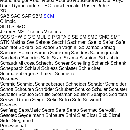
Rothenberger
Rotor
Rotox
Roundo
Rousselet Robatel
Royal
Ruck
Ryobi
Röders TEC
Röschermatic
Rösler
Rühle
SR
SAB
SAC
SAF
SBM
SCM
Olimpic
SDD
SDMO
J-series
MS
R-series
V-series
SGS
SHW
SIG
SIMUL
SIP
SIPA
SISE
SM
SMD
SMG
SMP
STK Makina
SW
Sabroe
Sacchi
Sachman
Saeilo
Safan
Safe
Sahinler
Sakurai
Salvador
Salvagnini
Salvamac
Samag
Samaref
Samco
Samon
Samsung
Sanders
Sandingmaster
Sandretto
Sartorius
Sato
Scan
Scania
Scantool
Schaublin
Schaudt Mikrosa
Schechtl
Scheer
Schelling
Schenck
Schenk
Scheppach
Schiavi
Schiess
Schlatter
Schleicher
Schmalenberger
Schmedt
Schmelzer
W-series
Schmid
Schmidt
Schneeberger
Schneider Senator
Schneider
Schott
Schouten
Schröder
Schubert
Schuko
Schuler
Schuster
Schäffer
Schüco
Schütte
Scotsman
Sculfort
Sealpac
Seditesa
Seewer Rondo
Seiger
Seko
Selco
Selo
Selwood
D-series
Senfeng
SepaMatic
Sepro
Sera
Serap
Serrmac
Servolift
Sesotec
Seydelmann
Shibaura
Shini
Siat
Sicar
Sick
Sicmi
Sidel
Siegmund
Professional