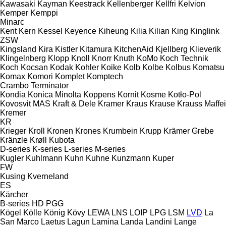
Kawasaki
Kayman
Keestrack
Kellenberger
Kellfri
Kelvion
Kemper
Kemppi
Minarc
Kent
Kern
Kessel
Keyence
Kiheung
Kilia
Kilian
King
Kinglink
ZSW
Kingsland
Kira
Kistler
Kitamura
KitchenAid
Kjellberg
Klieverik
Klingelnberg
Klopp
Knoll
Knorr
Knuth
KoMo
Koch Technik
Koch
Kocsan
Kodak
Kohler
Koike
Kolb
Kolbe
Kolbus
Komatsu
Komax
Komori
Komplet
Komptech
Crambo
Terminator
Kondia
Konica Minolta
Koppens
Kornit
Kosme
Kotło-Pol
Kovosvit MAS
Kraft & Dele
Kramer
Kraus
Krause
Krauss Maffei
Kremer
KR
Krieger
Kroll
Kronen
Krones
Krumbein
Krupp
Krämer Grebe
Kränzle
Krøll
Kubota
D-series
K-series
L-series
M-series
Kugler
Kuhlmann
Kuhn
Kuhne
Kunzmann
Kuper
FW
Kusing
Kverneland
ES
Kärcher
B-series
HD
PGG
Kögel
Kölle
König
Kövy
LEWA
LNS
LOIP
LPG
LSM
LVD
La
San Marco
Laetus
Lagun
Lamina
Landa
Landini
Lange