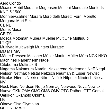
Aero
Condo
Mixaco
Mobil
Modular
Mogensen
Molteni
Mondiale
Monforts
KNC 5 1500
Monnier+Zahner
Morara
Morbidelli
Moretti Forni
Moretto
Morgana
Mori Seiki
CL
NL
Morris
Mosa
GE
TS
Mosca
Motoman
Mubea
Mueller
MultiOne
Multiquip
LT
QP
Multivac
Multiweigh
Munters
Muratec
MD
MT
MW
Mäder Pressen
Mössner
Müller Martini
Müller
Müro
NGK
NKO
Machines
Nabertherm
Nagel
Citoborma
Multinak S
Nagema
Nakamura
Nardini
Nazzareno
Nederman
Neff
Negri
Nelson
Netmak
Netstal
Netzsch
Neuman & Esser
Newtec
Nicolas
Nieros
Nikkiso
Nikon
Nilfisk
Nilpeter
Nirotech
Nissan
NV
Nock
Nord
Nordson
Norje
Normag
Norwood
Nova
Nowicki
Nuova
OKK
OMA
OMC
OMS
OMV
OTC Daihen
OTT
Oemak
Oerlikon
Okamoto
Okuma
LB
Olnova
Olsa
Olympian
GEH
GEP
XQE