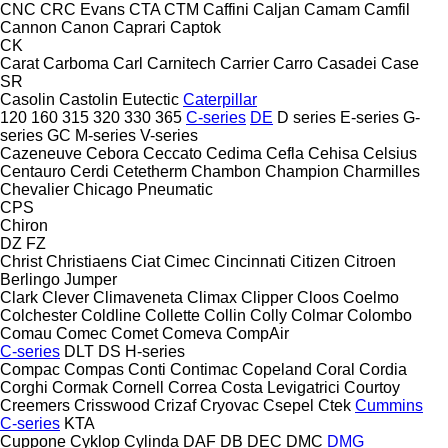
CNC
CRC Evans
CTA
CTM
Caffini
Caljan
Camam
Camfil
Cannon
Canon
Caprari
Captok
CK
Carat
Carboma
Carl
Carnitech
Carrier
Carro
Casadei
Case
SR
Casolin
Castolin Eutectic
Caterpillar
120
160
315
320
330
365
C-series
DE
D series
E-series
G-
series
GC
M-series
V-series
Cazeneuve
Cebora
Ceccato
Cedima
Cefla
Cehisa
Celsius
Centauro
Cerdi
Cetetherm
Chambon
Champion
Charmilles
Chevalier
Chicago Pneumatic
CPS
Chiron
DZ
FZ
Christ
Christiaens
Ciat
Cimec
Cincinnati
Citizen
Citroen
Berlingo
Jumper
Clark
Clever
Climaveneta
Climax
Clipper
Cloos
Coelmo
Colchester
Coldline
Collette
Collin
Colly
Colmar
Colombo
Comau
Comec
Comet
Comeva
CompAir
C-series
DLT
DS
H-series
Compac
Compas
Conti
Contimac
Copeland
Coral
Cordia
Corghi
Cormak
Cornell
Correa
Costa Levigatrici
Courtoy
Creemers
Crisswood
Crizaf
Cryovac
Csepel
Ctek
Cummins
C-series
KTA
Cuppone
Cyklop
Cylinda
DAF
DB
DEC
DMC
DMG