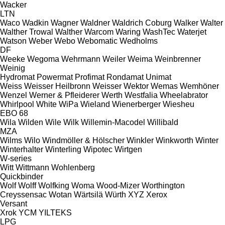
Wacker
LTN
Waco
Wadkin
Wagner
Waldner
Waldrich Coburg
Walker
Walter
Walther Trowal
Walther
Warcom
Waring
WashTec
Waterjet
Watson
Weber
Webo
Webomatic
Wedholms
DF
Weeke
Wegoma
Wehrmann
Weiler
Weima
Weinbrenner
Weinig
Hydromat
Powermat
Profimat
Rondamat
Unimat
Weiss
Weisser Heilbronn
Weisser
Wektor
Wemas
Wemhöner
Wenzel
Werner & Pfleiderer
Werth
Westfalia
Wheelabrator
Whirlpool
White
WiPa
Wieland
Wienerberger
Wiesheu
EBO 68
Wila
Wilden
Wile
Wilk
Willemin-Macodel
Willibald
MZA
Wilms
Wilo
Windmöller & Hölscher
Winkler
Winkworth
Winter
Winterhalter
Winterling
Wipotec
Wirtgen
W-series
Witt
Wittmann
Wohlenberg
Quickbinder
Wolf
Wolff
Wolfking
Woma
Wood-Mizer
Worthington
Creyssensac
Wotan
Wärtsilä
Würth
XYZ
Xerox
Versant
Xrok
YCM
YILTEKS
LPG