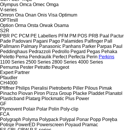
Olympus
Omca
Omec
Omga
V-series
Omron
Ona
Onan
Onis Visa
Optimum
OPTImill
Option
Orma
Orsta
Orwak
Osama
S2R
PBR
PC
PCM
PE Labellers
PFM
PM
POS
PRB
Paal
Pactur
Pade
Padovani
Pagani
Pago
Palamides
Palfinger
Pall
Pallmann
Palmary
Panasonic
Panhans
Parker
Parpas
Paul
Peddinghaus
Pedrazzoli
Pedrollo
Pegard
Pegas
Pehaka
Peletto
Pema
Pendraulik
Perfect
Perfecta
Perin
Perkins
1100 Series
2500 Series
2800 Series
4000 Series
Pernuma
Pester
Petratto
Peugeot
Expert
Partner
Pfaudler
CH4000
Pfiffner
Philips
Pieralisi
Pietroberto
Piller
Pilous
Pimak
Pinacho
Piovan
Piron
Pizza Group
Placke
Pladdet
Planatol
Plasticband
Platarg
Plockmatic
Plus Power
GF
Plymovent
Polair
Polar
Polin
Poly-clip
FCA
Polygraph
Polyma
Polypack
Polypal
Ponar
Popp
Poręba
Potisje
PowerED
Powerscreen
Poyaud
Pramac
ES
GBL
GBW
P
S-series