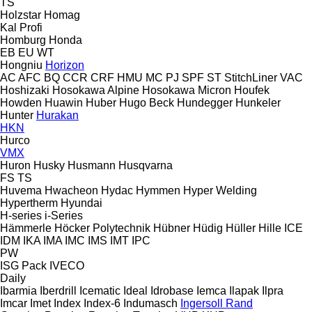
TS
Holzstar
Homag
Kal
Profi
Homburg
Honda
EB
EU
WT
Hongniu
Horizon
AC
AFC
BQ
CCR
CRF
HMU
MC
PJ
SPF
ST
StitchLiner
VAC
Hoshizaki
Hosokawa Alpine
Hosokawa Micron
Houfek
Howden
Huawin
Huber
Hugo Beck
Hundegger
Hunkeler
Hunter
Hurakan
HKN
Hurco
VMX
Huron
Husky
Husmann
Husqvarna
FS
TS
Huvema
Hwacheon
Hydac
Hymmen
Hyper Welding
Hypertherm
Hyundai
H-series
i-Series
Hämmerle
Höcker Polytechnik
Hübner
Hüdig
Hüller Hille
ICE
IDM
IKA
IMA
IMC
IMS
IMT
IPC
PW
ISG Pack
IVECO
Daily
Ibarmia
Iberdrill
Icematic
Ideal
Idrobase
Iemca
Ilapak
Ilpra
Imcar
Imet
Index
Index-6
Indumasch
Ingersoll Rand