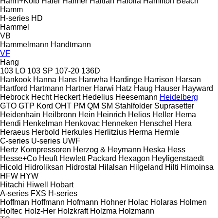
Hahn+Kolb
Haier
Haimer
Haitian
Haloila
Hamilton Beach
Hamm
H-series
HD
Hammel
VB
Hammelmann
Handtmann
VF
Hang
103 LO
103 SP
107-20
136D
Hankook
Hanna
Hans
Hanwha
Hardinge
Harrison
Harsan
Hartford
Hartmann
Hartner
Harwi
Hatz
Haug
Hauser
Hayward
Hebrock
Hecht
Heckert
Hedelius
Heesemann
Heidelberg
GTO
GTP
Kord
OHT
PM
QM
SM
Stahlfolder
Suprasetter
Heidenhain
Heilbronn
Hein
Heinrich
Helios
Heller
Hema
Hendi
Henkelman
Henkovac
Henneken
Henschel
Hera
Heraeus
Herbold
Herkules
Herlitzius
Herma
Hermle
C-series
U-series
UWF
Hertz Kompressoren
Herzog & Heymann
Heska
Hess
Hesse+Co
Heuft
Hewlett Packard
Hexagon
Heyligenstaedt
Hicold
Hidroliksan
Hidrostal
Hilalsan
Hilgeland
Hilti
Himoinsa
HFW
HYW
Hitachi
Hiwell
Hobart
A-series
FXS
H-series
Hoffman
Hoffmann
Hofmann
Hohner
Holac
Holaras
Holmen
Holtec
Holz-Her
Holzkraft
Holzma
Holzmann