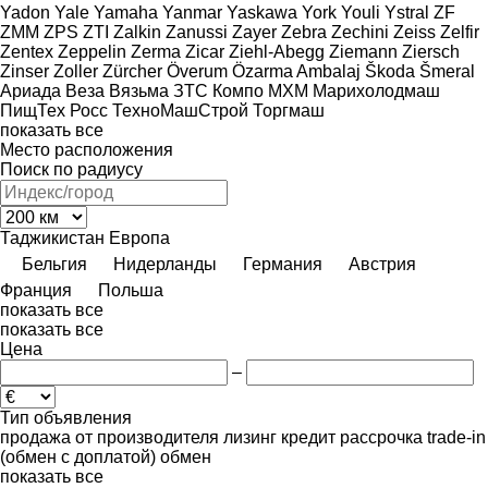
Yadon
Yale
Yamaha
Yanmar
Yaskawa
York
Youli
Ystral
ZF
ZMM
ZPS
ZTI
Zalkin
Zanussi
Zayer
Zebra
Zechini
Zeiss
Zelfir
Zentex
Zeppelin
Zerma
Zicar
Ziehl-Abegg
Ziemann
Ziersch
Zinser
Zoller
Zürcher
Överum
Özarma Ambalaj
Škoda
Šmeral
Ариада
Веза
Вязьма
ЗТС
Компо
МХМ
Марихолодмаш
ПищТех
Росс
ТехноМашСтрой
Торгмаш
показать все
Место расположения
Поиск по радиусу
Таджикистан
Европа
Бельгия
Нидерланды
Германия
Австрия
Франция
Польша
показать все
показать все
Цена
–
Тип объявления
продажа
от производителя
лизинг
кредит
рассрочка
trade-in
(обмен с доплатой)
обмен
показать все