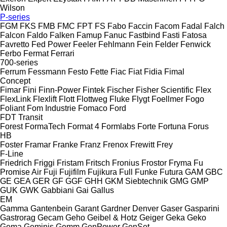
Wilson
P-series
FGM
FKS
FMB
FMC
FPT
FS
Fabo
Faccin
Facom
Fadal
Falch
Falcon
Faldo
Falken
Famup
Fanuc
Fastbind
Fasti
Fatosa
Favretto
Fed Power
Feeler
Fehlmann
Fein
Felder
Fenwick
Ferbo
Fermat
Ferrari
700-series
Ferrum
Fessmann
Festo
Fette
Fiac
Fiat
Fidia
Fimal
Concept
Fimar
Fini
Finn-Power
Fintek
Fischer
Fisher Scientific
Flex
FlexLink
Flexlift
Flott
Flottweg
Fluke
Flygt
Foellmer
Fogo
Foliant
Fom Industrie
Fomaco
Ford
FDT
Transit
Forest
FormaTech
Format 4
Formlabs
Forte
Fortuna
Forus
HB
Foster
Framar
Franke
Franz
Frenox
Frewitt
Frey
F-Line
Friedrich
Friggi
Fristam
Fritsch
Fronius
Frostor
Fryma
Fu
Promise Air
Fuji
Fujifilm
Fujikura
Full
Funke
Futura
GAM
GBC
GE
GEA
GER
GF
GGF
GHH
GKM Siebtechnik
GMG
GMP
GUK
GWK
Gabbiani
Gai
Gallus
EM
Gamma
Gantenbein
Garant
Gardner Denver
Gaser
Gasparini
Gastrorag
Gecam
Geho
Geibel & Hotz
Geiger
Geka
Geko
Gema
Geminis
Gemm
GenPower
GenSet