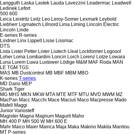
Langguth
Laska
Lastek
Lauda
Lavezzini
Leadermac
Leadwell
Ledinek
Lefort
500
600
Leica
Leistritz
Leitz
Leo
Leroy-Somer
Lexmark
Leybold
Liebherr
Ligmatech
Lillnord
Lima
Liming
Lincoln Electric
Lincoln
Linde
E-series
R-series
Lindner
Linx
Lippelt
Lisse
Lissmac
DTS
Lista
Lister Petter
Lister
Liutech
Lleal
Lockformer
Logosol
Loher
Loma
Lombardini
Loncin
Lorch
Lorenz
Lotze
Lowara
Luna
Lurem
Luwa
Luxtower
Lödige
M&M
MAF Roda
MAN
LE
TGM
TGS
MAS
MB Dustcontrol
MB
MBF
MBM
MBO
K-series
T-series
MD Dario
MEP
Shark
Tiger
MG
MHS
MKN
MKW
MTA
MTE
MTF
MTU
MVD
MWM
MZ
MacPan
Macc
Macchi
Mace
Maciuś
Maco
Macpresse
Mado
Mafell
Maggi
Junior
Variosteff
Magister
Magna
Magnum
Magurit
Maho
MH 400 P
MH 500 W
MH 600 E
Mahr
Maico
Maier
Mainca
Maja
Maka
Makino
Makita
Manitou
MT
P-series