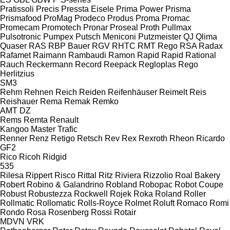
Pratissoli
Precis
Pressta Eisele
Prima Power
Prisma
Prismafood
ProMag
Prodeco
Produs
Proma
Promac
Promecam
Promotech
Pronar
Proseal
Proth
Pullmax
Pulsotronic
Pumpex
Putsch Meniconi
Putzmeister
QJ
Qlima
Quaser
RAS
RBP Bauer
RGV
RHTC
RMT Rego
RSA
Radax
Rafamet
Raimann
Rambaudi
Ramon
Rapid
Rapid
Rational
Rauch
Reckermann
Record
Reepack
Regloplas
Rego
Herlitzius
SM3
Rehm
Rehnen
Reich
Reiden
Reifenhäuser
Reimelt
Reis
Reishauer
Rema
Remak
Remko
AMT
DZ
Rems
Remta
Renault
Kangoo
Master
Trafic
Renner
Renz
Retigo
Retsch
Rev
Rex
Rexroth
Rheon
Ricardo
GF2
Rico
Ricoh
Ridgid
535
Rilesa
Rippert
Risco
Rittal
Ritz
Riviera
Rizzolio
Roal Bakery
Robert
Robino & Galandrino
Robland
Robopac
Robot Coupe
Robust
Robustezza
Rockwell
Rojek
Roka
Roland
Roller
Rollmatic
Rollomatic
Rolls-Royce
Rolmet
Roluft
Romaco
Romi
Rondo
Rosa
Rosenberg
Rossi
Rotair
MDVN
VRK