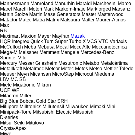
Mannesmann
Manroland
Manurhin
Maraldi
Marchesini
Marco
Marel
Marelli Motori
Mark
Markem-Imaje
Markforged
Marsanz
Martin Stolze
Martin
Mase Generators
Master
Masterwood
Matador
Matec
Matra
Matrix
Matsuura
Mattei
Maurer-Atmos
Max
RB
Maximart
Maxion
Mayer
Mayfran
Mazak
HQR
Integrex
Quick Turn
Super Turbo X
VCS
VTC
Variaxis
McCulloch
Meba
Mebusa
Mecal
Mecc Alte
Meccanotecnica
Mega-M
Meissner
Memmert
Mengele
Mercedes-Benz
Sprinter
Vito
Mercury
Messer Griesheim
Mesutronic
Metabo
Metalcértima
Metallkraft
Metalmec
Metcor
Metec
Metos
Metso
Mettler Toledo
Meuser
Meyn
Micansan
MicroStep
Microcut
Miedema
LBV
MC
SB
Miele
Migatronic
Mikron
UCP
WF
Milacron
Miller
Big Blue
Bobcat
Gold Star
SRH
Millipore
Milltronics
Millutensil
Milwaukee
Mimaki
Mini
Minipack-Torre
Mitsubishi Electric
Mitsubishi
D-series
Mitsui Seiki
Mitutoyo
Crysta-Apex
Miwe