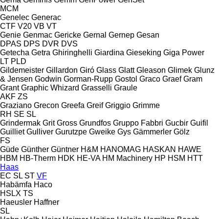
MCM
Genelec
Generac
CTF
V20
VB
VT
Genie
Genmac
Gericke
Gernal
Gernep
Gesan
DPAS
DPS
DVR
DVS
Getecha
Getra
Ghiringhelli
Giardina
Gieseking
Giga Power
LT
PLD
Gildemeister
Gillardon
Giró
Glass
Glatt
Gleason
Glimek
Glunz
& Jensen
Godwin
Gorman-Rupp
Gostol
Graco
Graef
Gram
Grant
Graphic Whizard
Grasselli
Graule
AKF
ZS
Graziano
Grecon
Greefa
Greif
Griggio
Grimme
RH
SE
SL
Grindermak
Grit
Gross
Grundfos
Gruppo Fabbri
Gucbir
Guifil
Guilliet
Gulliver
Gurutzpe
Gweike
Gys
Gämmerler
Gölz
FS
Güde
Günther
Güntner
H&M
HANOMAG
HASKAN
HAWE
HBM
HB‑Therm
HDK
HE-VA
HM Machinery
HP
HSM
HTT
Haas
EC
SL
ST
VF
Habämfa
Haco
HSLX
TS
Haeusler
Haffner
SL