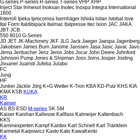
G-series
P-series
R-series
T-series
VHP
XHP
Inject Star
Inmesol
Inoksan
Inotec
Inoxpa
Integra
International
1600
Interroll
Ipeka
Iprocomsa
Isernhäger
Ishida
Isitan
Istobal
Isve
Ital Form
Italdibipack
Italmac
Italpresse
Itec
Ixion
JAC
JAKA
JBT
JCB
550
8010
G-Series
JD
JET
JK-Machinery
JKF
JLG
Jack
Jaeger
Jaespa
Jagenberg
Jakobsen
James Burn
Janome
Janssen
Jasa
Jasic
Javac
Javo
Jema
Jenbacher
Jenz
Jeros
Jobs
Jocar
John Deere
Johnford
Johnson Pump
Jones & Shipman
Joos
Jorns
Josper
Josting
Jouanel
Juaristi
Jufeba
Julabo
FC
Jung
HF
Junker
Jäckle
Jörg
K+G Wetter
K-Tron
KBA
KD-Putz
KHS
KIA
KMA
KSB
KUKA
KR
Kaeser
AS
BS
ESD
M-series
SK
SM
Kaiser
Kaishan
Kallesoe
Kallfass
Kalmeijer
Kaltenbach
KKS
Kaminexperten
Kampf
Kardex
Karl Schnell
Karl Tränklein
Karmetal
Karpowicz
Kasto
Kato
KawaKenki
KK