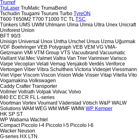
Trumpf
TruLaser
TruMatic
TrumaBend
Tschudin
Tsugami
Tsurumi
Turbo
TyreON
T600
T650M2
T700
T1000
TC
TL
TSC
Tünkers
UMS
UWM
Uhlmann
Ulma
Ulmia
Ultra
Unex
Unicraft
Uniforest
Union
BFT 90/3
Unisign
Universal
Unox
Untha
Urschel
Ursus
Uzma
Uğurmak
VDF Boehringer
VEB Polygraph
VEB
VEM
VG
VMA-
Getzmann
VMI
VTM Group
VTS
Vacuubrand
Vacuumatic
Vaillant
Val.Mec
Valmet
Valtra
Van Trier
Varimixer
Varisco
Varpe
Vecoplan
Velati
Vemag
Venjakob
Verdés
Veriforce
Vertongen
Viber
Vibra Schultheis
Victoria
Videojet
Viessmann
Viet
Viper
Viscom
Viscon
Vision Wide
Visser
Vitap
Vitella
Vito
Vogamakina
Volkswagen
Caddy
Crafter
Transporter
Vollmer
Vollrath
Volpak
Volvac
Volvo
840
EC
ECR
FL
L-series
Voortman
Vortex
Voumard
Väderstad
Vötsch
W&P
WALW
Solutions
WAM
WEG
WM
WMF
WMW
WP Kemper
HK
SP
ST
WP
Wabama
Wachtel
Compact
Piccolo I-4
Piccolo I-5
Piccolo I-6
Wacker Neuson
G-series
HX
LTN