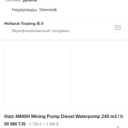
Нидерланды, Steenwijk
Holland-Trading B.V
Hatz 4M40H Mining Pump Diesel Waterpomp 240 m3 / h
50 580 TJS
4 750 €
≈ 5 488 $