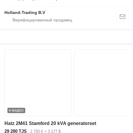
Holland-Trading B.V
ВИДЕО
Hatz 2M41 Stamford 20 kVA generatorset
29 280 TJS
2 750 €
≈ 3 177 $