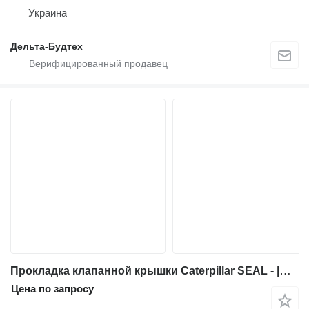
Украина
Дельта-Будтех
Прокладка клапанной крышки Caterpillar SEAL - |CATERPILLAR - SEAL - GENUINE 272-0390|272-0390-1 для строительной техники Caterpillar
Цена по запросу