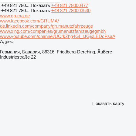
+49 821 780...
Показать
+49 821 78000477
+49 821 780...
Показать
+49 821 780003530
www.gruma.de
www.facebook.com/GRUMA/
de.linkedin.com/company/grumanutzfahrzeuge
www.xing.com/companies/grumanutzfahrzeugegmbh
www.youtube.com/channel/UCrkZhg4GI_IJGjxLEDcPsaA
Адрес
Германия, Бавария, 86316, Friedberg-Derching, Äußere
Industriestraße 22
Показать карту