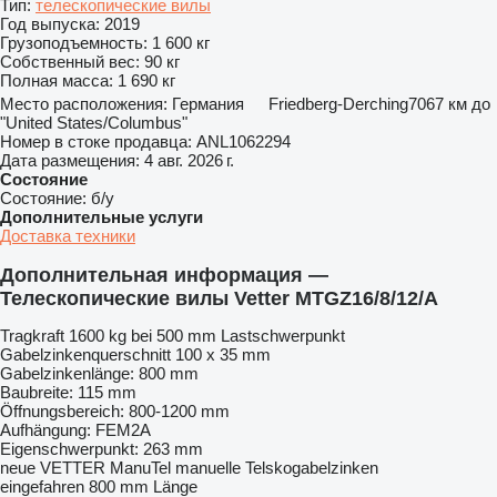
Тип:
телескопические вилы
Год выпуска:
2019
Грузоподъемность:
1 600 кг
Собственный вес:
90 кг
Полная масса:
1 690 кг
Место расположения:
Германия
Friedberg-Derching
7067 км до
"United States/Columbus"
Номер в стоке продавца:
ANL1062294
Дата размещения:
4 авг. 2026 г.
Состояние
Состояние:
б/у
Дополнительные услуги
Доставка техники
Дополнительная информация —
Телескопические вилы Vetter MTGZ16/8/12/A
Tragkraft 1600 kg bei 500 mm Lastschwerpunkt
Gabelzinkenquerschnitt 100 x 35 mm
Gabelzinkenlänge: 800 mm
Baubreite: 115 mm
Öffnungsbereich: 800-1200 mm
Aufhängung: FEM2A
Eigenschwerpunkt: 263 mm
neue VETTER ManuTel manuelle Telskogabelzinken
eingefahren 800 mm Länge