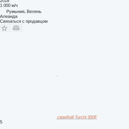
2018
1 000 м/ч
Румыния, Велень
Алеанда
Связаться с продавцом
сваебой Turchi 300F
5