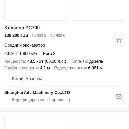
Komatsu PC700
138 200 TJS
15 000 $
≈ 12 980 €
Средний экскаватор
2019
1 800 м/ч
Euro 2
Мощность
48.5 кВт (65.98 л.с.)
Топливо
дизель
Глубина копания
4,1 м
Радиус копания
6,361 м
Китай, Shanghai
Shanghai Aite Machinery Co.,LTD