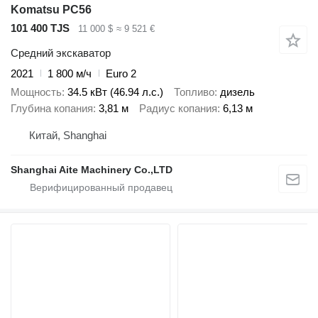
Komatsu PC56
101 400 TJS
11 000 $
≈ 9 521 €
Средний экскаватор
2021
1 800 м/ч
Euro 2
Мощность
34.5 кВт (46.94 л.с.)
Топливо
дизель
Глубина копания
3,81 м
Радиус копания
6,13 м
Китай, Shanghai
Shanghai Aite Machinery Co.,LTD