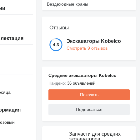
Вездеходные краны
ии
Отзывы
лектация
Экскаваторы Kobelco
4.3
Смотреть 9 отзывов
Средние экскаваторы Kobelco
Найдено:
36 объявлений
есяца
Показать
Подписаться
ормация
юзовый
Запчасти для средних
экскаваторов