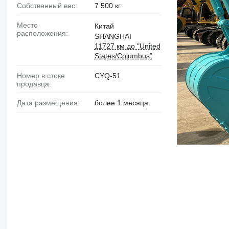
Собственный вес:
7 500 кг
Место
Китай
расположения:
SHANGHAI
11727 км до "United
States/Columbus"
Номер в стоке
CYQ-51
продавца:
Дата размещения:
более 1 месяца