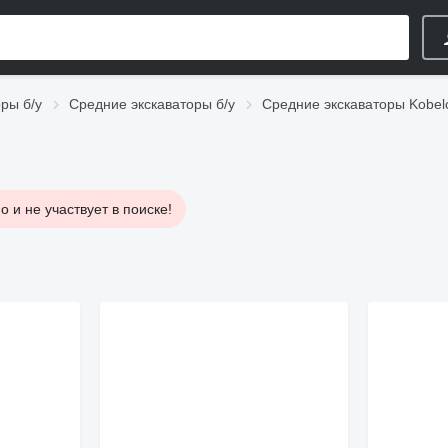
ры б/у
Средние экскаваторы б/у
Средние экскаваторы Kobelc
 и не участвует в поиске!