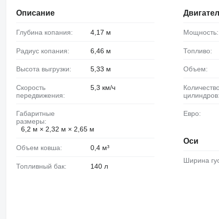
Описание
Двигате
Глубина копания:
4,17 м
Мощность:
Радиус копания:
6,46 м
Топливо:
Высота выгрузки:
5,33 м
Объем:
Скорость
5,3 км/ч
Количество
передвижения:
цилиндров
Габаритные
Евро:
размеры:
6,2 м × 2,32 м × 2,65 м
Оси
Объем ковша:
0,4 м³
Ширина гу
Топливный бак:
140 л