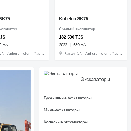
 SK75
Kobelco SK75
кскаватор
Средний экскаватор
TJS
182 500 TJS
0 м/ч
2022
589 м/ч
Китай, CN , Anhui , Hefei, , Yaohai District, 668 Sichun Road
Китай, CN , Anhui , Hefei, , Yaohai District, 668 Sichun Road
Экскаваторы
Гусеничные экскаваторы
Мини-экскаваторы
Колесные экскаваторы