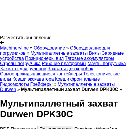
Разместить объявление
Machineryline
»
Оборудование
»
Оборудование для
погрузчиков
»
Мультипаллетные захваты
Вилы
Зарядные
устройства
Позиционеры вил
Тяговые аккумуляторы
Стрелы погрузчика
Рабочие платформы
Мачты погрузчика
Захваты для рулонов
Захваты для коробок
Самоопрокидывающиеся контейнеры
Телескопические
вилы
Ковши экскаватора
Ковши фронтальные
Гидромолоты
Грейферы
»
Мультипаллетные захваты
Durwen
»
Мультипаллетный захват Durwen DPK30C
»
Мультипаллетный захват
Durwen DPK30C