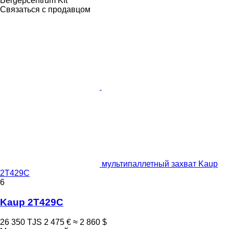
Bérgépcentrum Kft
Связаться с продавцом
мультипаллетный захват Kaup
2T429C
6
Kaup 2T429C
26 350 TJS
2 475 €
≈ 2 860 $