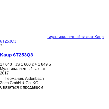
мультипаллетный захват Kaup
6T253Q3
7
Kaup 6T253Q3
17 040 TJS
1 600 €
≈ 1 849 $
Мультипаллетный захват
2017
Германия, Aidenbach
Zoch GmbH & Co. KG
Связаться с продавцом