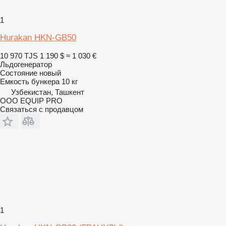
1
Hurakan HKN-GB50
10 970 TJS
1 190 $
≈ 1 030 €
Льдогенератор
Состояние
новый
Емкость бункера
10 кг
Узбекистан, Ташкент
OOO EQUIP PRO
Связаться с продавцом
1