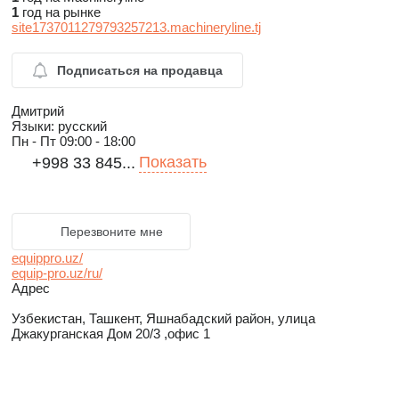
1
год на рынке
site1737011279793257213.machineryline.tj
Подписаться на продавца
Дмитрий
Языки:
русский
Пн - Пт
09:00 - 18:00
Показать
+998 33 845...
Перезвоните мне
equippro.uz/
equip-pro.uz/ru/
Адрес
Узбекистан, Ташкент, Яшнабадский район, улица
Джакурганская Дом 20/3 ,офис 1