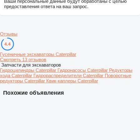
Ваши персональные данные будут обработаны с целью
предоставления ответа на ваш запрос.
Отзывы
4.4
Гусеничные экскаваторы Caterpillar
Смотреть 13 отзывов
Запчасти для экскаваторов
Гидроцилиндры Caterpillar
Гидронасосы Caterpillar
Редукторы
хода Caterpillar
Гидрораспределители Caterpillar
Поворотные
редукторы Caterpillar
Квик-каплеры Caterpillar
Похожие объявления