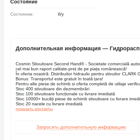
Состояние
Состояние:
б/у
Дополнительная информация — Гидрораспре
Cosmin Stivuitoare Second Hand® - Societate comercială autoriz
cel mai bun raport calitate-preț de pe piața românească!
În oferta noastră: Distribuitor hidraulic pentru stivuitor CLARK
Bonus: Transportul este gratuit în toată țara!
Pentru alte piese de schimb si oferta completă de utilaje verificat
Stoc 400 stivuitoare din dezmembrări
Stoc 100 stivuitoare funcționale cu livrare imediată
Stoc 10000+ bucăți piese de schimb stivuitoare cu livrare imed
Stoc 20 nacele cu livrare imediată
показать контакты
Запросить дополнительную информацию