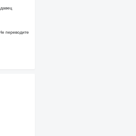
одавец
 Не переводите