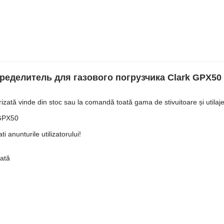
делитель для газового погрузчика Clark GPX50
ată vinde din stoc sau la comandă toată gama de stivuitoare și utilaje 
 GPX50
i anunturile utilizatorului!
iată