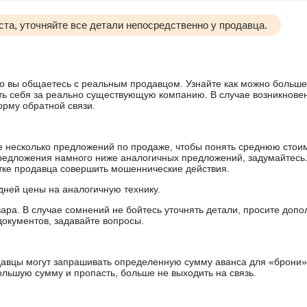
та, уточняйте все детали непосредственно у продавца.
 что вы общаетесь с реальным продавцом. Узнайте как можно боль
ять себя за реально существующую компанию. В случае возникнове
орму обратной связи.
е несколько предложений по продаже, чтобы понять среднюю стои
редложения намного ниже аналогичных предложений, задумайтесь
ытке продавца совершить мошеннические действия.
дней цены на аналогичную технику.
ара. В случае сомнений не бойтесь уточнять детали, просите доп
документов, задавайте вопросы.
авцы могут запрашивать определенную сумму аванса для «брони»
ольшую сумму и пропасть, больше не выходить на связь.