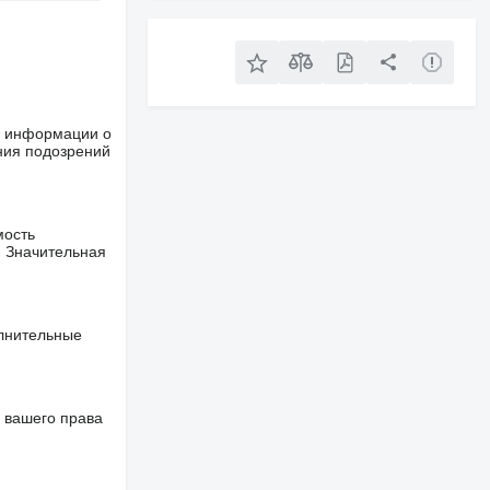
ше информации о
ния подозрений
мость
. Значительная
олнительные
 вашего права