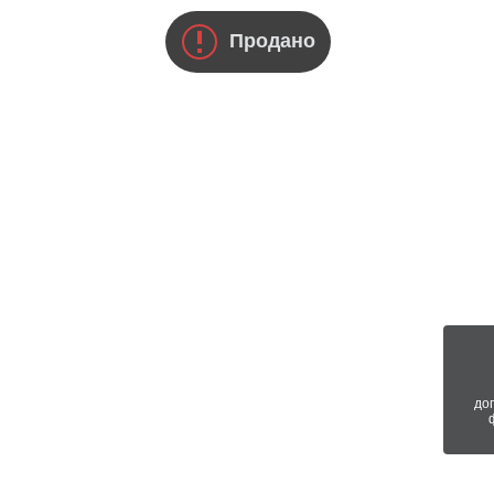
Продано
до