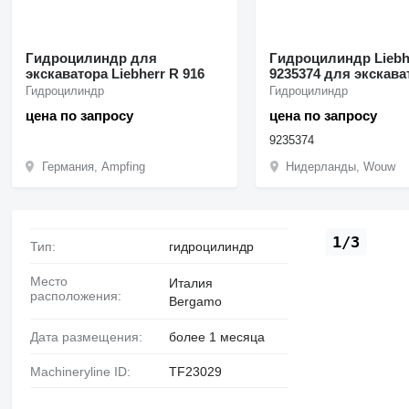
Гидроцилиндр для
Гидроцилиндр Liebh
экскаватора Liebherr R 916
9235374 для экскава
Liebherr R942 R944 
Гидроцилиндр
Гидроцилиндр
цена по запросу
цена по запросу
9235374
Германия, Ampfing
Нидерланды, Wouw
1/3
Тип:
гидроцилиндр
Место
Италия
расположения:
Bergamo
Дата размещения:
более 1 месяца
Machineryline ID:
TF23029