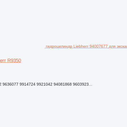
гидроцилиндр Liebherr 94007677 для экска
err R9350
2 9636077 9914724 9921042 94081868 9603923...