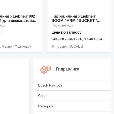
индр Liebherr 902
Гидроцилиндр Liebherr
K для экскаватора
BOOM / ARM / BUCKET /
 900
FLAP 94033885 для
ндр
Гидроцилиндр
экскаватора Liebherr R9150
S
цена по запросу
BH / FS по запчастям
94033885, 94033886, 9064003, 94027034, 94076037, 94075923, 11682109, 12544414, 12544415, 94033887,...
, Ивано - Франковск
Турция, KOCAELİ
Гидравлика
Bosch Rexroth
Case
Caterpillar