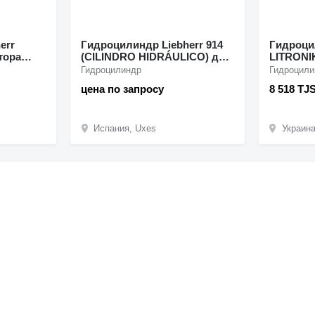
err
Гидроцилиндр Liebherr 914
Гидроцил
тора
(CILINDRO HIDRÁULICO) для
LITRONI
R944B
экскаватора Liebherr 914
Liebherr
Гидроцилиндр
Гидроцили
цена по запросу
8 518 TJ
Испания, Uxes
Украина