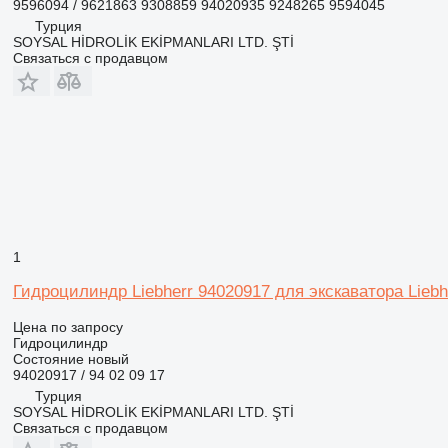
9596094 / 9621863 9308859 94020935 9248265 9594045
Турция
SOYSAL HİDROLİK EKİPMANLARI LTD. ŞTİ
Связаться с продавцом
1
Гидроцилиндр Liebherr 94020917 для экскаватора Liebh
Цена по запросу
Гидроцилиндр
Состояние
новый
94020917 / 94 02 09 17
Турция
SOYSAL HİDROLİK EKİPMANLARI LTD. ŞTİ
Связаться с продавцом