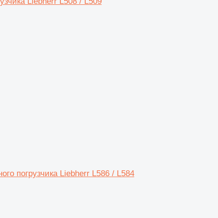
зчика Liebherr L508 / L509
го погрузчика Liebherr L586 / L584