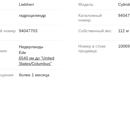
Liebherr
Модель:
Cylind
гидроцилиндр
Каталожный
94047
номер:
94047703
Собственный вес:
112 кг
:
Номер в стоке
10069
Нидерланды
ния:
продавца:
Ede
6540 км до "United
States/Columbus"
мещения:
более 1 месяца