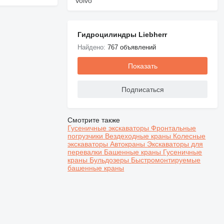
Volvo
Гидроцилиндры Liebherr
Найдено:
767 объявлений
Показать
Подписаться
Смотрите также
Гусеничные экскаваторы
Фронтальные
погрузчики
Вездеходные краны
Колесные
экскаваторы
Автокраны
Экскаваторы для
перевалки
Башенные краны
Гусеничные
краны
Бульдозеры
Быстромонтируемые
башенные краны