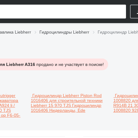
авлика Liebherr
Гидроцилиндры Liebherr
Гидроцилиндр Liebh
ля Liebherr A316
продано и не участвует в поиске!
utrigger
Гидроцилиндр Liebherr Piston Rod
Гидроцилин
скаватора
1016406 для строительной техники
1008820 для
924 li /
Liebherr
15 970 TJS
Гидроцилиндр
R914B
21 3
0 TJS
1016406
Нидерланды, Ede
1008820 92
 op F6-05-