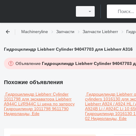
Machineryline
Запчасти
Запчасти Liebherr
Гидр
Гидроцилиндр Liebherr Cylinder 94047703 для Liebherr A316
Объявление
Гидроцилиндр Liebherr Cylinder 94047703 д
Похожие объявления
Гидроцилиндр Liebherr Cylinder
Гидроцилиндр Liebherr o
1011798 для экскаватора Liebherr
cylinders 1016130 для эк
A944C Li/R944C Li
цена по запросу
Liebherr A924 / A924 HL / A
Гидроцилиндр
1011798 9611790
A924B Li / A924C Li
10 65
Нидерланды, Ede
Гидроцилиндр
1016130 1
02
Нидерланды, Ede