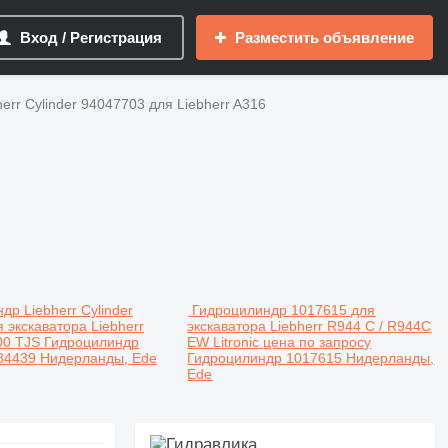
Вход / Регистрация
Разместить объявление
err Cylinder 94047703 для Liebherr A316
др Liebherr Cylinder
Гидроцилиндр 1017615 для
 экскаватора Liebherr
экскаватора Liebherr R944 C / R944C
00 TJS
Гидроцилиндр
EW Litronic
цена по запросу
84439
Нидерланды, Ede
Гидроцилиндр
1017615
Нидерланды,
Ede