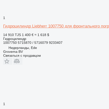
1
Гидроцилиндр Liebherr 1007750 для фронтального погру
14 910 TJS
1 400 €
≈ 1 618 $
Гидроцилиндр
1007750 5715870 / 5716079 9233407
Нидерланды, Ede
Grovema BV
Связаться с продавцом
1