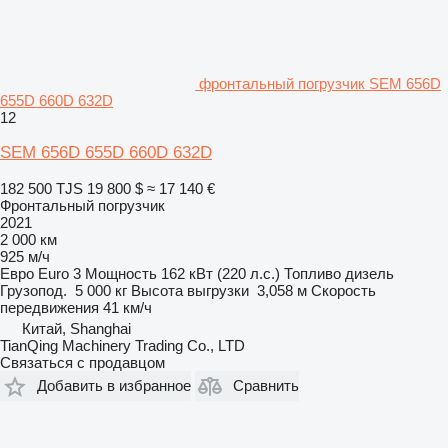
фронтальный погрузчик SEM 656D
655D 660D 632D
12
SEM 656D 655D 660D 632D
182 500 TJS
19 800 $
≈ 17 140 €
Фронтальный погрузчик
2021
2 000 км
925 м/ч
Евро
Euro 3
Мощность
162 кВт (220 л.с.)
Топливо
дизель
Грузопод.
5 000 кг
Высота выгрузки
3,058 м
Скорость
передвижения
41 км/ч
Китай, Shanghai
TianQing Machinery Trading Co., LTD
Связаться с продавцом
Добавить в избранное
Сравнить