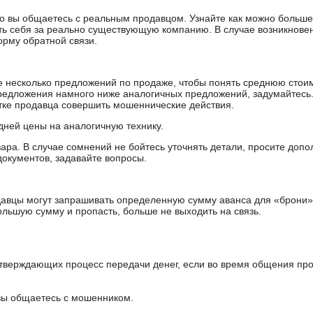
 что вы общаетесь с реальным продавцом. Узнайте как можно боль
ять себя за реально существующую компанию. В случае возникнове
орму обратной связи.
е несколько предложений по продаже, чтобы понять среднюю стои
редложения намного ниже аналогичных предложений, задумайтесь
ытке продавца совершить мошеннические действия.
дней цены на аналогичную технику.
ара. В случае сомнений не бойтесь уточнять детали, просите доп
документов, задавайте вопросы.
авцы могут запрашивать определенную сумму аванса для «брони»
ольшую сумму и пропасть, больше не выходить на связь.
тверждающих процесс передачи денег, если во время общения пр
 вы общаетесь с мошенником.