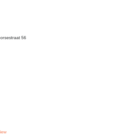
rsestraat 56
View