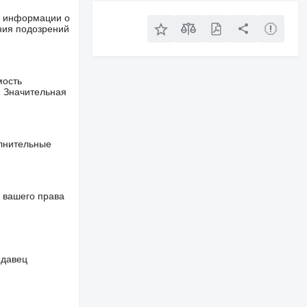
ше информации о
ния подозрений
мость
. Значительная
олнительные
 вашего права
одавец