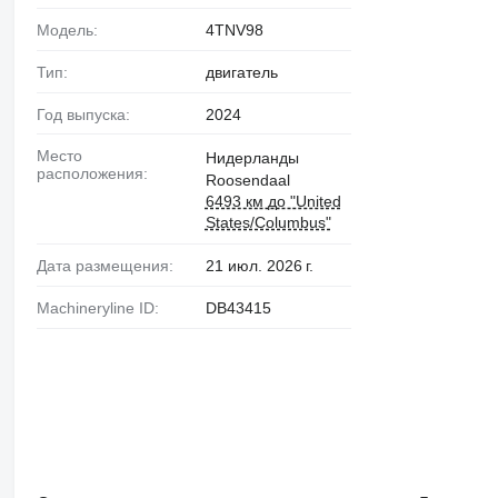
Модель:
4TNV98
Тип:
двигатель
Год выпуска:
2024
Место
Нидерланды
расположения:
Roosendaal
6493 км до "United
States/Columbus"
Дата размещения:
21 июл. 2026 г.
Machineryline ID:
DB43415