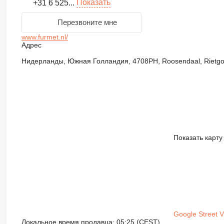
Показать
+31 6 525...
Перезвоните мне
www.furmet.nl/
Адрес
Нидерланды, Южная Голландия, 4708PH, Roosendaal, Rietgoo
Показать карту
Google Street 
Локальное время продавца: 05:25 (CEST)