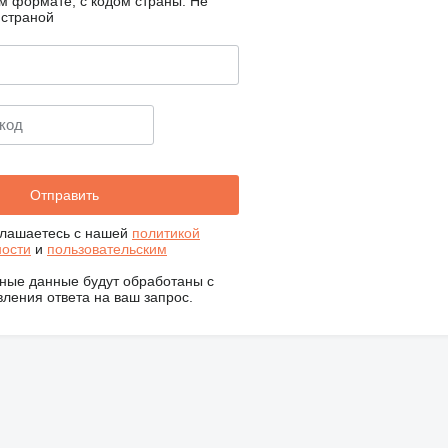
м формате, с кодом страны.
Не
 страной
глашаетесь с нашей
политикой
ости
и
пользовательским
ные данные будут обработаны с
ления ответа на ваш запрос.