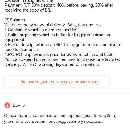
Location: shanghai, China
Payment: T/T 30% deposit, 40% before loading, 30% after
receiving the copy of B/L
(3)Shipment
We have many ways of delivery. Safe, fast and trust
1.Container: which is cheapest and fast.
2.Bulk cargo ship: which is better for bigger construction
equipment
3.Flat rack ship: which is better for bigger machine and also no
need to dismantle
4.RO RO ship: which is good for every machine and faster.
You can depend on your own requires to choose one favorite.
Delivery: Within 5 working days after confirmation.
Запросить дополнительную информацию
Важно
Описание товара предоставлено продавцом. Пожалуйста,
уточняйте все детали непосредственно у продавца.