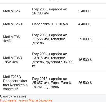
Год: 2008, наработка:
Mafi MT25
5 400 €
16 789 м/ч
Mafi MT25 XT
Наработка: 16 610 м/ч
4 400 €
Год: 2008, наработка:
Mafi MT36
21 555 м/ч, топливо:
29 000 €
4x4DL
дизель
Год: 2004, наработка:
Mafi MT36R
13 916 м/ч, топливо:
16 500 €
195V 4x4
дизель, грузопод.: 36 000
кг
Mafi T225D
Год: 2018, наработка:
Rangeertrekker
25 657 м/ч, Евро: Euro 6,
26 500 €
met Kenteken &
топливо: дизель
vangmuil!
Смотрите также
Портовые тягачи Mafi в Украине