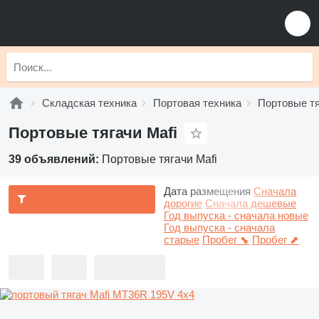
Складская техника
Портовая техника
Портовые тя
Портовые тягачи Mafi
39 объявлений:
Портовые тягачи Mafi
Дата размещения
Сначала
дорогие
Сначала дешевые
Год выпуска - сначала новые
Год выпуска - сначала
старые
Пробег ⬊
Пробег ⬈