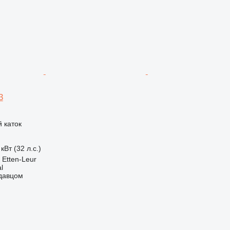
3
 каток
кВт (32 л.с.)
Etten-Leur
l
одавцом