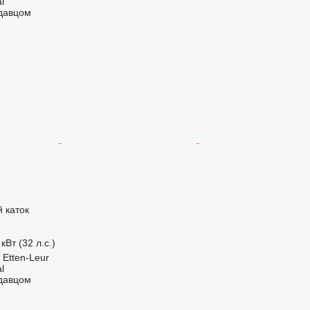
l
одавцом
 каток
кВт (32 л.с.)
Etten-Leur
l
одавцом