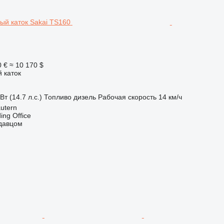
0 €
≈ 10 170 $
 каток
Вт (14.7 л.с.)
Топливо
дизель
Рабочая скорость
14 км/ч
utern
ding Office
одавцом