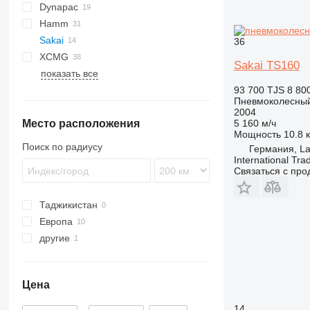
Dynapac
BW
PS
CCH
Hamm
CCN
CA
Sakai
CCR
CC
DV
A-series
36
XCMG
CP
GRW
H-series
TS
SPR
VP
W
Sakai TS160
показать все
HD
RP
HP
XP
93 700 TJS
8 80
Пневмоколесный
XS
2004
Место расположения
5 160 м/ч
Мощность
10.8 к
Поиск по радиусу
Германия, La
International Tra
Связаться с пр
Таджикистан
Европа
другие
Нидерланды
Германия
Украина
Цена
14