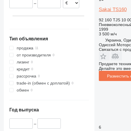
–
Sakai TS160
92 160 TJS
10 0
Пневмоколесный
1999
3 500 м/ч
Тип объявления
Украина, Оде
Одиссей Моторс
продажа
Связаться с пр
от производителя
лизинг
Продаете техни
Делайте это вме
кредит
Разместить
рассрочка
trade-in (обмен с доплатой)
обмен
Год выпуска
–
6