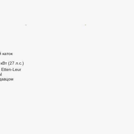
 каток
кВт (27 л.с.)
Etten-Leur
l
одавцом