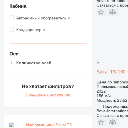
Bove-Internationa
Связаться с пр
Кабина
Автономный обогреватель
Кондиционер
Оси
6
Количество осей
Sakai TS-160
Цена по запросу
Не хватает фильтров?
Пневмоколесный
2022
Предложить изменение
156 м/ч
Мощность
23.52 
Нидерланды, 
Bove-Internationa
Связаться с пр
Информация о Sakai TS