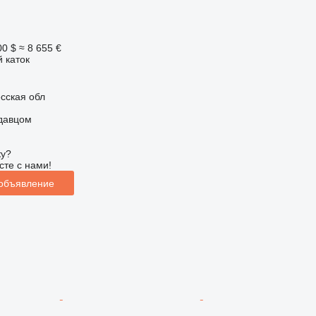
00 $
≈ 8 655 €
 каток
сская обл
одавцом
ку?
сте с нами!
 объявление