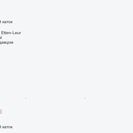
 каток
Etten-Leur
l
одавцом
3
 каток