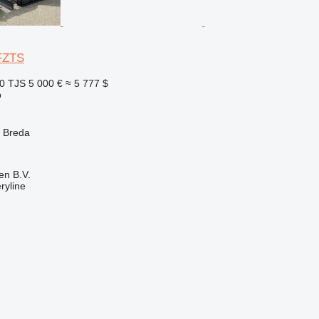
FZTS
0 TJS
5 000 €
≈ 5 777 $
р
 Breda
en B.V.
ryline