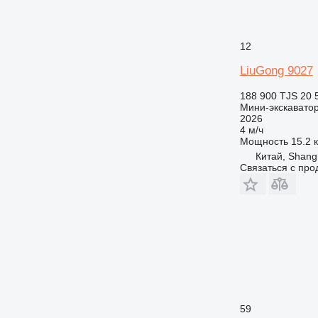
12
LiuGong 9027
188 900 TJS
20 
Мини-экскавато
2026
4 м/ч
Мощность
15.2 к
Китай, Shang
Связаться с пр
59