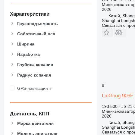
Мини-экскавато
2026
Характеристики
Китай, Shang
Shanghai Longsh
Грузоподъемность
Связаться с пр
Собственный вес
Ширина
Наработка
Глубина копания
Радиус копания
8
GPS-навигация
LiuGong 906F
193 500 TJS
21 
Мини-экскавато
Двигатель, КПП
2026
Китай, Shang
Марка двигателя
Shanghai Longsh
Связаться с пр
Модель двигателя