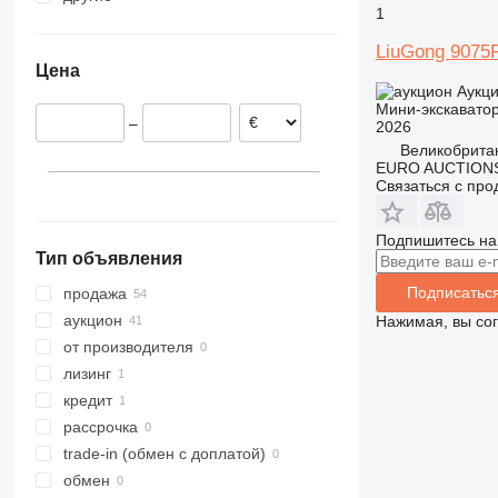
1
Испания
Чили
8030
Германия
LiuGong 9075
8035
Цена
Румыния
8045
Аукц
Польша
8050
Мини-экскавато
–
2026
Франция
8052
Великобрита
Бельгия
8055
EURO AUCTIONS
Словения
8056
Связаться с пр
показать все
8060
8065
Подпишитесь на
Тип объявления
8080
8085
Подписатьс
продажа
JS
аукцион
Нажимая, вы со
JZ
от производителя
лизинг
кредит
рассрочка
trade-in (обмен с доплатой)
обмен