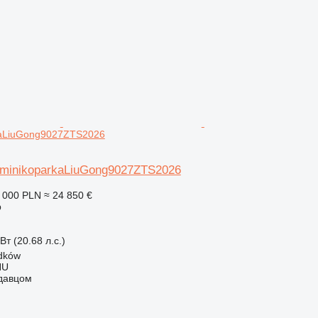
aLiuGong9027ZTS2026
minikoparkaLiuGong9027ZTS2026
 000 PLN
≈ 24 850 €
р
Вт (20.68 л.с.)
dków
HU
одавцом