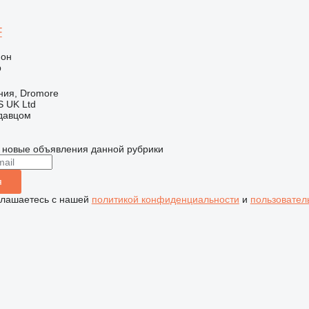
F
ион
р
ния, Dromore
 UK Ltd
одавцом
 новые объявления данной рубрики
я
глашаетесь с нашей
политикой конфиденциальности
и
пользовател