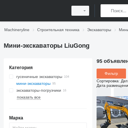
Machineryline
Строительная техника
Экскаваторы
Мини
Мини-экскаваторы LiuGong
95 объявле
Категория
Фильтр
гусеничные экскаваторы
Сортировка
:
Дат
мини-экскаваторы
Дата размещен
экскаваторы-погрузчики
показать все
Марка