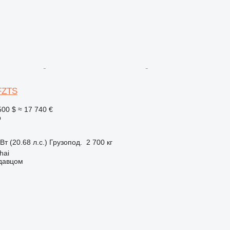
FZTS
500 $
≈ 17 740 €
р
Вт (20.68 л.с.)
Грузопод.
2 700 кг
hai
одавцом