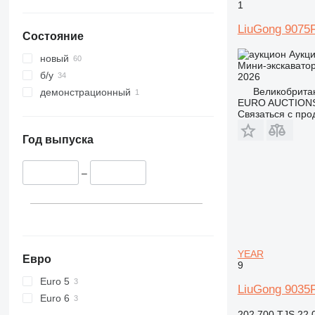
1
LiuGong 9075
Состояние
Аукц
новый
Мини-экскавато
б/у
2026
Великобрита
демонстрационный
EURO AUCTIONS
Связаться с пр
Год выпуска
–
YEAR
Евро
9
Euro 5
LiuGong 903
Euro 6
202 700 TJS
22 