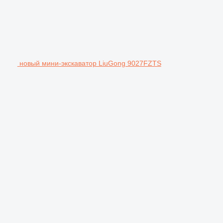
новый мини-экскаватор LiuGong 9027FZTS