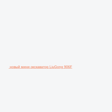
новый мини-экскаватор LiuGong 906F