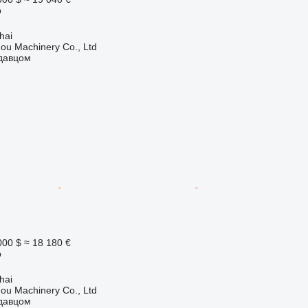
р
hai
ou Machinery Co., Ltd
одавцом
000 $
≈ 18 180 €
р
hai
ou Machinery Co., Ltd
одавцом