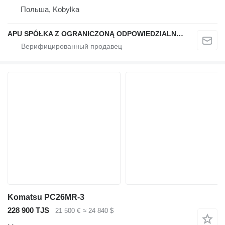
Польша, Kobyłka
APU SPÓŁKA Z OGRANICZONĄ ODPOWIEDZIALNOŚCIĄ
Komatsu PC26MR-3
228 900 TJS
21 500 €
≈ 24 840 $