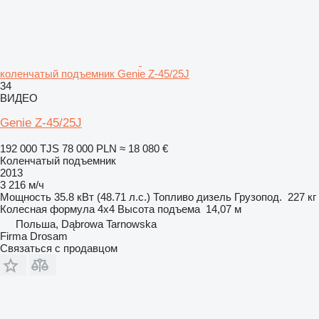
коленчатый подъемник Genie Z-45/25J
34
ВИДЕО
Genie Z-45/25J
192 000 TJS
78 000 PLN
≈ 18 080 €
Коленчатый подъемник
2013
3 216 м/ч
Мощность
35.8 кВт (48.71 л.с.)
Топливо
дизель
Грузопод.
227 кг
Колесная формула
4x4
Высота подъема
14,07 м
Польша, Dąbrowa Tarnowska
Firma Drosam
Связаться с продавцом