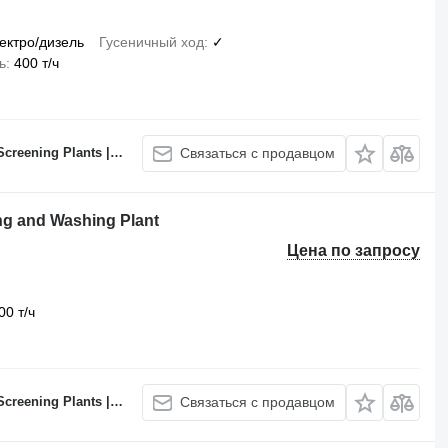
ектро/дизель
Гусеничный ход
✓
ь
400 т/ч
 Batching Plants Manufacturer
Связаться с продавцом
ng and Washing Plant
Цена по запросу
00 т/ч
 Batching Plants Manufacturer
Связаться с продавцом