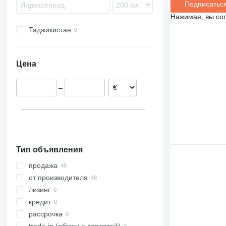
Подписатьс
Нажимая, вы со
Таджикистан
Цена
–
Тип объявления
продажа
от производителя
лизинг
кредит
рассрочка
trade-in (обмен с доплатой)