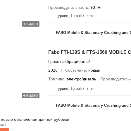
Производительность
90 т/ч
Турция, Torbalı / İzmir
ВИДЕО
FABO Mobile & Stationary Crushing and Screening Plants | Concrete
Fabo FTI-130S & FTS-1560 MOBIL
Грохот вибрационный
2026
Состояние
новый
Топливо
электро/дизель
Производитель
Турция, Torbalı / İzmir
ВИДЕО
FABO Mobile & Stationary Crushing and Screening Plants | Concrete
 новые объявления данной рубрики