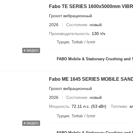
Fabo TE SERIES 1600x5000mm VI
Грохот вибрационный
2026
Состояние
новый
Производительность
130 т/ч
Турция, Torbalı / İzmir
ВИДЕО
FABO Mobile & Stationary Crushing and Screening Plants | Concrete
Fabo ME 1645 SERIES MOBILE SA
Грохот вибрационный
2026
Состояние
новый
Мощность
72.11 л.с. (53 кВт)
Топливо
э
Турция, Torbalı / İzmir
ВИДЕО
FABO Mobile & Stationary Crushing and Screening Plants | Concrete