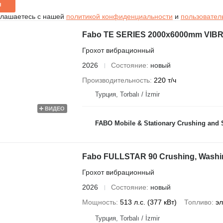
я
глашаетесь с нашей
политикой конфиденциальности
и
пользовател
Fabo TE SERIES 2000x6000mm VI
Грохот вибрационный
2026
Состояние
новый
Производительность
220 т/ч
Турция, Torbalı / İzmir
ВИДЕО
FABO Mobile & Stationary Crushing and Screening Plants | Concrete
Fabo FULLSTAR 90 Crushing, Washin
Грохот вибрационный
2026
Состояние
новый
Мощность
513 л.с. (377 кВт)
Топливо
эл
Турция, Torbalı / İzmir