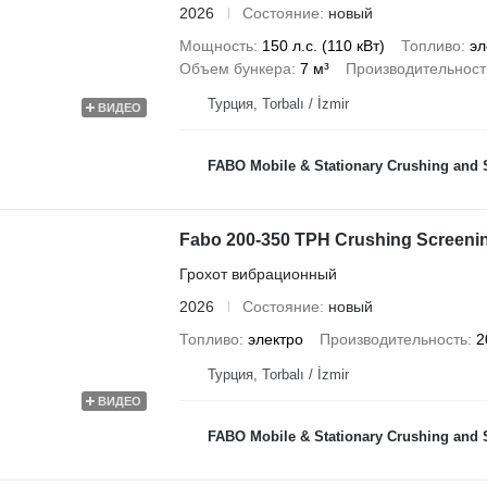
2026
Состояние
новый
Мощность
150 л.с. (110 кВт)
Топливо
эл
Объем бункера
7 м³
Производительност
Турция, Torbalı / İzmir
ВИДЕО
FABO Mobile & Stationary Crushing and Screening Plants | Concrete
Fabo 200-350 TPH Crushing Screeni
Грохот вибрационный
2026
Состояние
новый
Топливо
электро
Производительность
2
Турция, Torbalı / İzmir
ВИДЕО
FABO Mobile & Stationary Crushing and Screening Plants | Concrete