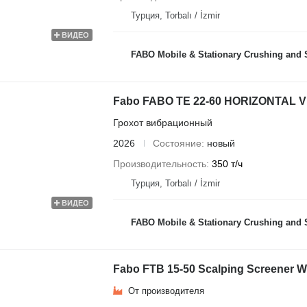
Турция, Torbalı / İzmir
ВИДЕО
FABO Mobile & Stationary Crushing and Screening Plants | Concrete
Fabo FABO TE 22-60 HORIZONTAL 
Грохот вибрационный
2026
Состояние
новый
Производительность
350 т/ч
Турция, Torbalı / İzmir
ВИДЕО
FABO Mobile & Stationary Crushing and Screening Plants | Concrete
Fabo FTB 15-50 Scalping Screener Wi
От производителя