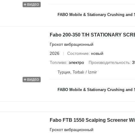
ВИДЕО
FABO Mobile & Stationary Crushing and Screening Plants | Concrete
Fabo 200-350 T/H STATIONARY SC
Грохот вибрационный
2026
Состояние
новый
Топливо
электро
Производительность
3
Турция, Torbalı / İzmir
ВИДЕО
FABO Mobile & Stationary Crushing and Screening Plants | Concrete
Fabo FTB 1550 Scalping Screener Wit
Грохот вибрационный