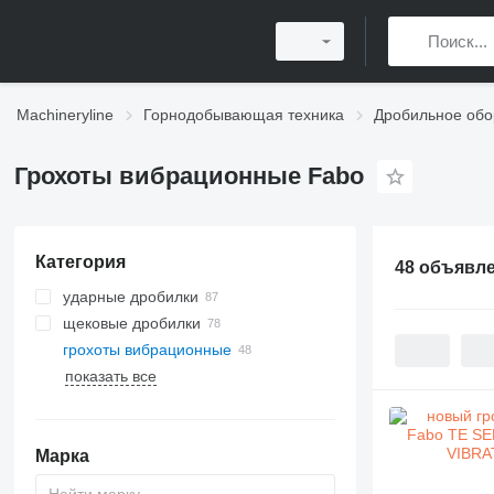
Machineryline
Горнодобывающая техника
Дробильное обо
Грохоты вибрационные Fabo
Категория
48 объявл
ударные дробилки
щековые дробилки
горизонтальные ударные
дробилки
грохоты вибрационные
вертикальные ударные дробилки
показать все
Марка