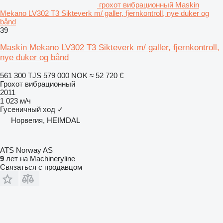
грохот вибрационный Maskin
Mekano LV302 T3 Sikteverk m/ galler, fjernkontroll, nye duker og
bånd
39
Maskin Mekano LV302 T3 Sikteverk m/ galler, fjernkontroll,
nye duker og bånd
561 300 TJS
579 000 NOK
≈ 52 720 €
Грохот вибрационный
2011
1 023 м/ч
Гусеничный ход
✓
Норвегия, HEIMDAL
ATS Norway AS
9
лет на Machineryline
Связаться с продавцом