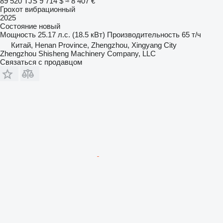
89 520 TJS
9 714 $
≈ 8 407 €
Грохот вибрационный
2025
Состояние
новый
Мощность
25.17 л.с. (18.5 кВт)
Производительность
65 т/ч
Китай, Henan Province, Zhengzhou, Xingyang City
Zhengzhou Shisheng Machinery Company, LLC
Связаться с продавцом