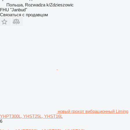
Польша, Rozwadza k/Zdzieszowic
FHU "Janbud"
Связаться с продавцом
новый грохот вибрационный Liming
YHPT300L, YHST25L, YHST16L
6