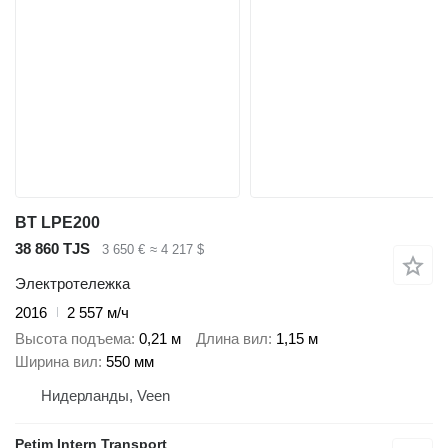
BT LPE200
38 860 TJS
3 650 €
≈ 4 217 $
Электротележка
2016
2 557 м/ч
Высота подъема
0,21 м
Длина вил
1,15 м
Ширина вил
550 мм
Нидерланды, Veen
Petim Intern Transport