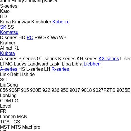
John Henry
Jonyang
Kaiser
S-series
Kato
HD
Kima
Kingway
Kinshofer
Kobelco
SK
SS
Komatsu
D series
HD
PC
PW
SK
WA
WB
Kramer
Allrad
KL
Kubota
A-series
B-series
GL-series
K-series
KH-series
KX-series
L-ser
LTMG
Ladys
Landward
Laski
Liba
Libra
Liebherr
A-series
HS
L-series
LH
R-series
Link-Belt
Lishide
SC
LiuGong
856
906F
915
920E
922
936
950
9017
9018
9027FZTS
9035E
Lonking
CDM
LG
Lovol
FR
Lännen
MAN
TGA
TGS
MST
MTS
Machpro