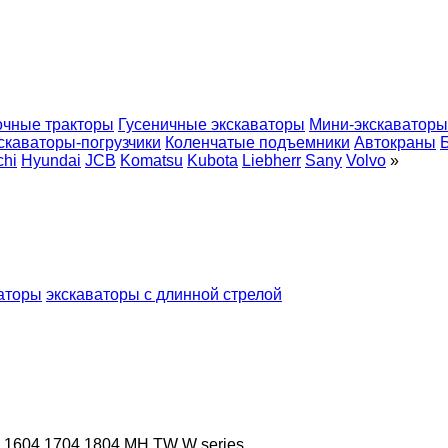
чные тракторы
Гусеничные экскаваторы
Мини-экскаваторы
скаваторы-погрузчики
Коленчатые подъемники
Автокраны
chi
Hyundai
JCB
Komatsu
Kubota
Liebherr
Sany
Volvo
»
аторы
экскаваторы с длинной стрелой
1604
1704
1804
MH
TW
W series