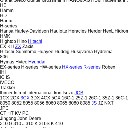
Granit
Greco
Günter Grossmann
HANOMAG
HSM
Habermann
HE
Hamm
HD
Hanix
H-series
Hansa
Harley-Davidson
Haulotte
Heracles
Herder
HexL
Hidro
HMK
Hightop
Hino
Hitachi
EX
KH
ZX
Zaxis
Hitachi-Sumitomo
Huayee
Huddig
Husqvarna
Hydrema
806
Hymas
Hytec
Hyundai
EX-series
H-series
HW-series
HX-series
R-series
Robex
IHI
IC
IS
IVECO
Trakker
Ihimer
Infront
International
Iron
Isuzu
JCB
1CX
2CX
3CX
3DX
4CX
5CX
16C-1
25Z-1
26C-1
35Z-1
36C-1
8050
8052
8055
8056
8060
8065
8080
8085
JS
JZ
NXT
JPC
CT
HT
KV
PC
Jingong
John Deere
310 G
310 J
310 K
310S K
410