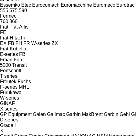
Essemko
Etec
Eurocomach
Euromacchine
Euromecc
Eurotrac
555
575
590
Fermec
760
860
Fiat
Fiat-Allis
FE
Fiat-Hitachi
EX
FB
FH
FR
W-series
ZX
Fiat-Kobelco
E-series
FB
Fman
Ford
5000
Transit
Fortschritt
T series
Freutek
Fuchs
F-series
MHL
Furukawa
W-series
GINAF
X series
GP Equipment
Galen
Gallmac
Garbin MakBrent
Garbin
Gehl
Gi
D-series
Gradall
XL