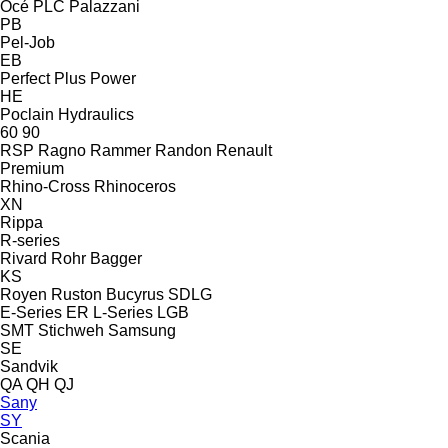
Océ
PLC
Palazzani
PB
Pel-Job
EB
Perfect
Plus Power
HE
Poclain Hydraulics
60
90
RSP
Ragno
Rammer
Randon
Renault
Premium
Rhino-Cross
Rhinoceros
XN
Rippa
R-series
Rivard
Rohr Bagger
KS
Royen
Ruston Bucyrus
SDLG
E-Series
ER
L-Series
LGB
SMT Stichweh
Samsung
SE
Sandvik
QA
QH
QJ
Sany
SY
Scania