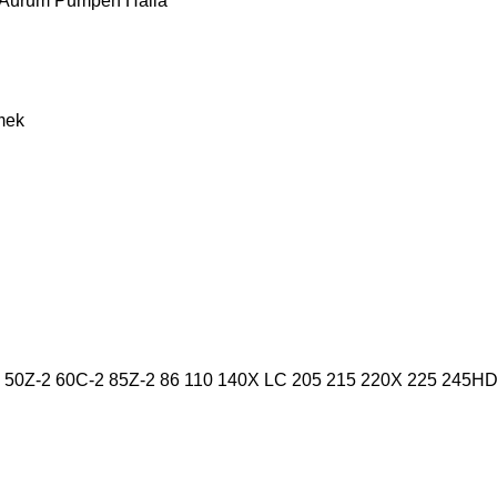
 Aurum Pumpen
Halla
mek
50Z-2
60C-2
85Z-2
86
110
140X LC
205
215
220X
225
245H