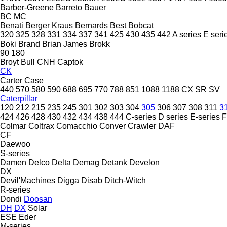
Barber-Greene
Barreto
Bauer
BC
MC
Benati
Berger Kraus
Bernards
Best
Bobcat
320
325
328
331
334
337
341
425
430
435
442
A series
E seri
Boki
Brand
Brian James
Brokk
90
180
Broyt
Bull
CNH
Captok
CK
Carter
Case
440
570
580
590
688
695
770
788
851
1088
1188
CX
SR
SV
Caterpillar
120
212
215
235
245
301
302
303
304
305
306
307
308
311
3
424
426
428
430
432
434
438
444
C-series
D series
E-series
F
Colmar
Coltrax
Comacchio
Conver
Crawler
DAF
CF
Daewoo
S-series
Damen
Delco
Delta
Demag
Detank
Develon
DX
Devil'Machines
Digga
Disab
Ditch-Witch
R-series
Dondi
Doosan
DH
DX
Solar
ESE
Eder
M-series