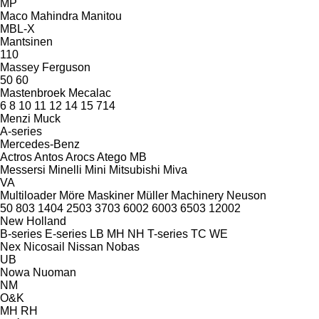
MP
Maco
Mahindra
Manitou
MBL-X
Mantsinen
110
Massey Ferguson
50
60
Mastenbroek
Mecalac
6
8
10
11
12
14
15
714
Menzi Muck
A-series
Mercedes-Benz
Actros
Antos
Arocs
Atego
MB
Messersi
Minelli
Mini
Mitsubishi
Miva
VA
Multiloader
Möre Maskiner
Müller Machinery
Neuson
50
803
1404
2503
3703
6002
6003
6503
12002
New Holland
B-series
E-series
LB
MH
NH
T-series
TC
WE
Nex
Nicosail
Nissan
Nobas
UB
Nowa
Nuoman
NM
O&K
MH
RH