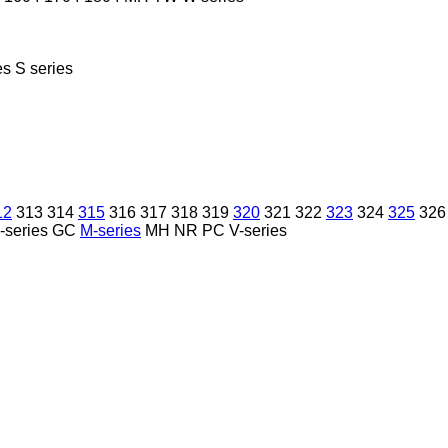
es
S series
12
313
314
315
316
317
318
319
320
321
322
323
324
325
326
-series
GC
M-series
MH
NR
PC
V-series