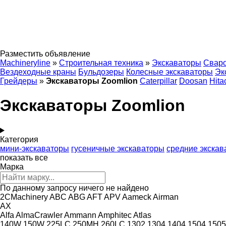
Разместить объявление
Machineryline
»
Строительная техника
»
Экскаваторы
Сваро
Вездеходные краны
Бульдозеры
Колесные экскаваторы
Эк
Грейдеры
»
Экскаваторы Zoomlion
Caterpillar
Doosan
Hita
Экскаваторы Zoomlion
Категория
мини-экскаваторы
гусеничные экскаваторы
средние экскав
показать все
Марка
По данному запросу ничего не найдено
2CMachinery
ABC
ABG
AFT
APV
Aameck
Airman
AX
Alfa
AlmaCrawler
Ammann
Amphitec
Atlas
140W
150W
225LC
250MH
260LC
1302
1304
1404
1504
1505