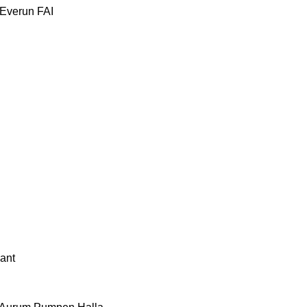
Everun
FAI
ant