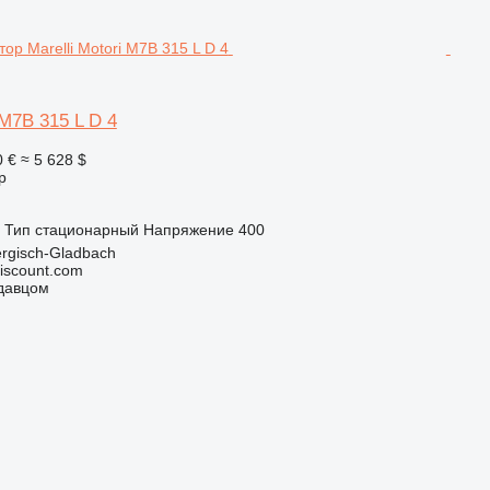
 M7B 315 L D 4
0 €
≈ 5 628 $
р
Тип
стационарный
Напряжение
400
rgisch-Gladbach
iscount.com
одавцом