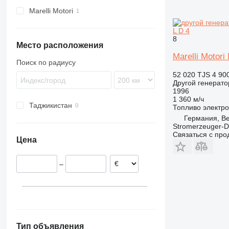
Marelli Motori
L D 4
8
Место расположения
Marelli Motori
Поиск по радиусу
52 020 TJS
4 90
Другой генерато
1996
1 360 м/ч
Таджикистан
Топливо
электро
Германия, Be
Stromerzeuger-D
Связаться с пр
Цена
–
Тип объявления