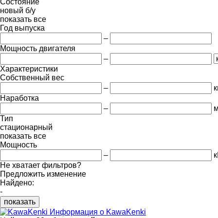
Состояние
новый
б/у
показать все
Год выпуска
–
Мощность двигателя
–
Характеристики
Собственный вес
–
к
Наработка
–
м
Тип
стационарный
показать все
Мощность
–
Не хватает фильтров?
Предложить изменение
Найдено:
-
показать
Информация о KawaKenki