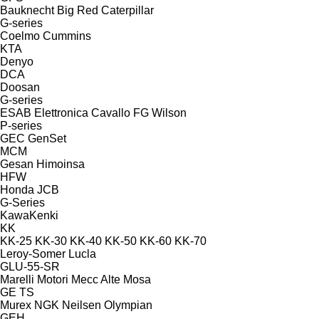
Bauknecht
Big Red
Caterpillar
G-series
Coelmo
Cummins
KTA
Denyo
DCA
Doosan
G-series
ESAB
Elettronica Cavallo
FG Wilson
P-series
GEC
GenSet
MCM
Gesan
Himoinsa
HFW
Honda
JCB
G-Series
KawaKenki
KK
KK-25
KK-30
KK-40
KK-50
KK-60
KK-70
Leroy-Somer
Lucla
GLU-55-SR
Marelli Motori
Mecc Alte
Mosa
GE
TS
Murex
NGK
Neilsen
Olympian
GEH