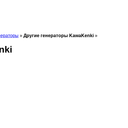
нераторы
»
Другие генераторы KawaKenki
»
nki