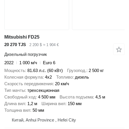
Mitsubishi FD25
20 270 TJS
2 200 $
≈ 1 904 €
Дизельный погрузчик
2022
1 000 м/ч
Euro 6
Мощность
81.63 л.с. (60 кВт)
Грузопод.
2 500 кг
Колесная формула
4x2
Топливо
дизель
Скорость передвижения
20 км/ч
Тип мачты
трехсекционная
Свободный ход
4 500 мм
Высота подъема
4,5 м
Длина вил
1,2 м
Ширина вил
150 мм
Толщина вил
50 мм
Китай, Anhui Province , Hefei City