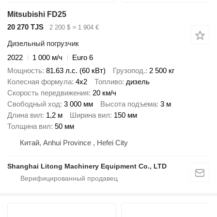
Mitsubishi FD25
20 270 TJS
2 200 $
≈ 1 904 €
Дизельный погрузчик
2022
1 000 м/ч
Euro 6
Мощность
81.63 л.с. (60 кВт)
Грузопод.
2 500 кг
Колесная формула
4x2
Топливо
дизель
Скорость передвижения
20 км/ч
Свободный ход
3 000 мм
Высота подъема
3 м
Длина вил
1,2 м
Ширина вил
150 мм
Толщина вил
50 мм
Китай, Anhui Province , Hefei City
Shanghai Litong Machinery Equipment Co., LTD