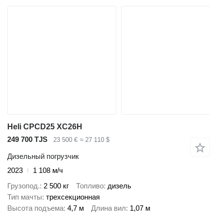
Heli CPCD25 XC26H
249 700 TJS
23 500 €
≈ 27 110 $
Дизельный погрузчик
2023
1 108 м/ч
Грузопод.
2 500 кг
Топливо
дизель
Тип мачты
трехсекционная
Высота подъема
4,7 м
Длина вил
1,07 м