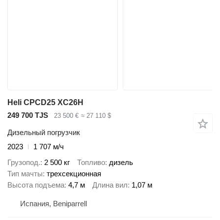
Heli CPCD25 XC26H
249 700 TJS
23 500 €
≈ 27 110 $
Дизельный погрузчик
2023
1 707 м/ч
Грузопод.
2 500 кг
Топливо
дизель
Тип мачты
трехсекционная
Высота подъема
4,7 м
Длина вил
1,07 м
Испания, Beniparrell