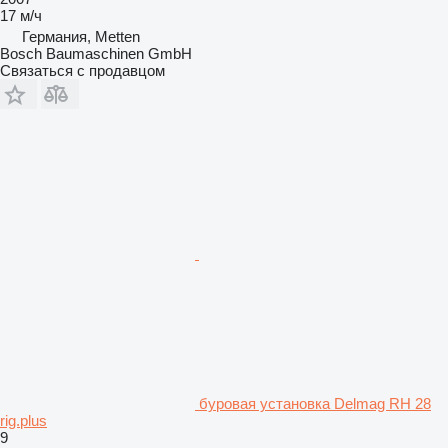
17 м/ч
Германия, Metten
Bosch Baumaschinen GmbH
Связаться с продавцом
буровая установка Delmag RH 28
rig.plus
9