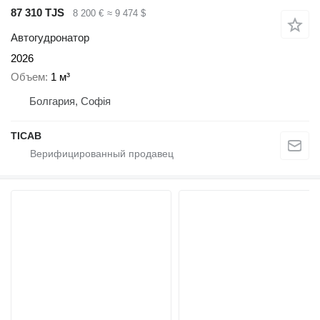
87 310 TJS
8 200 €
≈ 9 474 $
Автогудронатор
2026
Объем
1 м³
Болгария, Софія
ТІСАВ