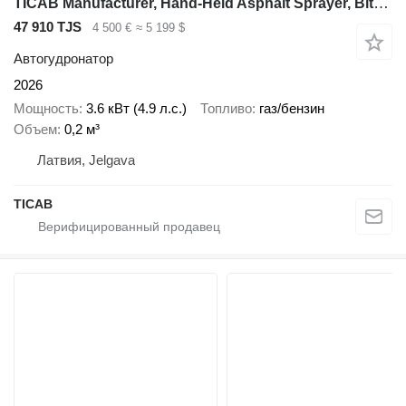
TICAB Manufacturer, Hand-Held Asphalt Sprayer, Bitumen Sprayer,200L
47 910 TJS
4 500 €
≈ 5 199 $
Автогудронатор
2026
Мощность
3.6 кВт (4.9 л.с.)
Топливо
газ/бензин
Объем
0,2 м³
Латвия, Jelgava
ТІСАВ