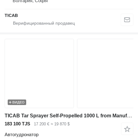
Болгария, Софія
ТІСАВ
ВИДЕО
TICAB Tar Sprayer Self-Propelled 1000 L from Manufacturer(on the trail
183 100 TJS
17 200 €
≈ 19 870 $
Автогудронатор