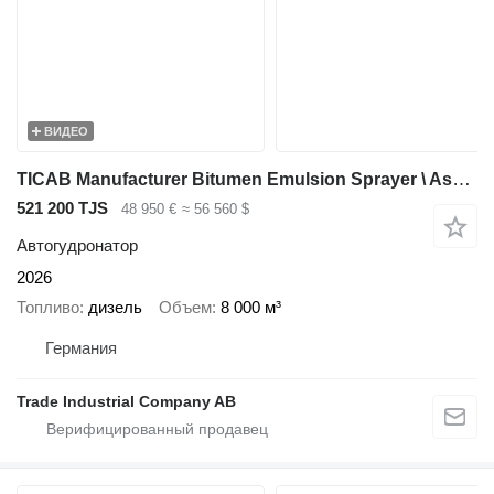
ВИДЕО
TICAB Manufacturer Bitumen Emulsion Sprayer \ Asphalt Sprayer 8000 L
521 200 TJS
48 950 €
≈ 56 560 $
Автогудронатор
2026
Топливо
дизель
Объем
8 000 м³
Германия
Trade Industrial Company AB