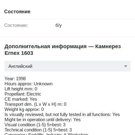
Состояние
Состояние:
б/у
Дополнительная информация — Камнерез
Ernex 1603
Английский
Year: 1998
Hours approx: Unknown
Lift height mm: 0
Propellant: Electric
CE marked: Yes
Transport dim. (L x W x H) m: 0
Weight kg approx: 0
Is visually reviewed, but not fully tested in all functions: Yes
Might be in operation until delivery: Yes
Visual condition (1-5) 5=best: 3
Technical condition (1-5) 5=best: 3
Categories: Forklifts, Industry & Workshop