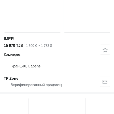
IMER
15 970 TJS
1 500 €
≈ 1 733 $
Камнерез
Франция, Capens
TP Zone