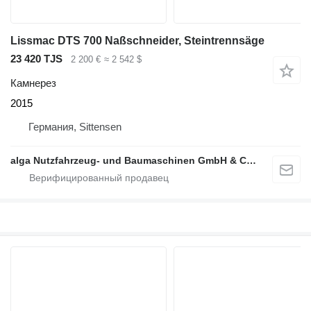
Lissmac DTS 700 Naßschneider, Steintrennsäge
23 420 TJS
2 200 €
≈ 2 542 $
Камнерез
2015
Германия, Sittensen
alga Nutzfahrzeug- und Baumaschinen GmbH & Co. KG